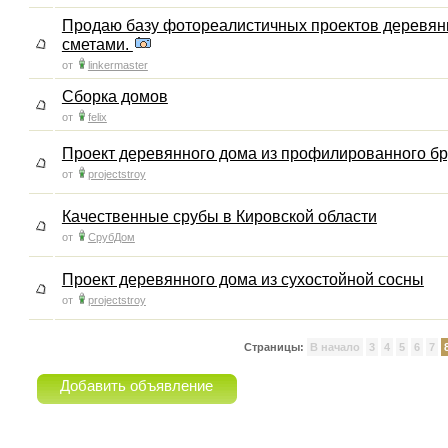
Продаю базу фотореалистичных проектов деревян
сметами.
от
linkermaster
Сборка домов
от
felix
Проект деревянного дома из профилированного бр
от
projectstroy
Качественные срубы в Кировской области
от
СрубДом
Проект деревянного дома из сухостойной сосны
от
projectstroy
Страницы:
В начало
3
4
5
6
7
Добавить объявление