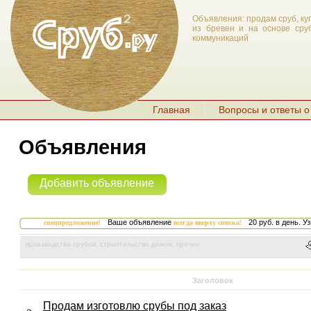
Объявления: продам сруб, ку
из бревен и на основе сруб
коммуникаций
Главная
Вопросы и ответы о
Объявления
Добавить объявление
Ваше объявление
20 руб. в день.
Уз
спецпредложение!
всегда вверху списка!
производство срубов, строительство домов, прочее
Заголовок
Продам изготовлю срубы под заказ