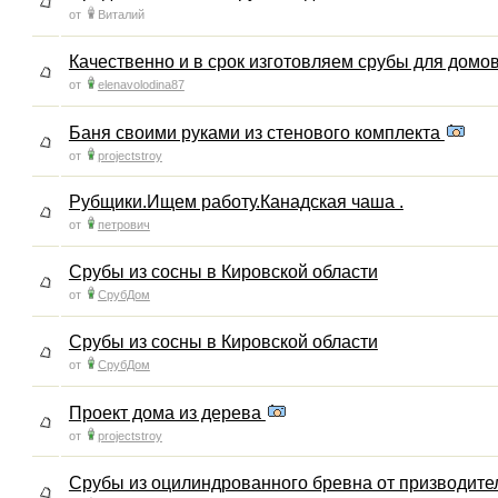
от
Виталий
Качественно и в срок изготовляем срубы для домов
от
elenavolodina87
Баня своими руками из стенового комплекта
от
projectstroy
Рубщики.Ищем работу.Канадская чаша .
от
петрович
Срубы из сосны в Кировской области
от
СрубДом
Срубы из сосны в Кировской области
от
СрубДом
Проект дома из дерева
от
projectstroy
Срубы из оцилиндрованного бревна от призводит