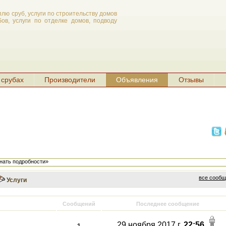
плю сруб, услуги по строительству домов
ов, услуги по отделке домов, подводу
 срубах
Производители
Объявления
Отзывы
нать подробности»
все сооб
Услуги
Сообщений
Последнее сообщение
29 ноября 2017 г.
22:56