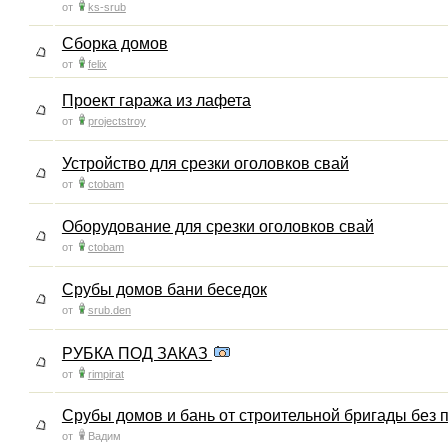
от
ks-srub
Сборка домов
от
felix
Проект гаража из лафета
от
projectstroy
Устройство для срезки оголовков свай
от
ctobam
Оборудование для срезки оголовков свай
от
ctobam
Срубы домов бани беседок
от
srub.den
РУБКА ПОД ЗАКАЗ
от
rimpirat
Срубы домов и бань от строительной бригады без 
от
Вадим