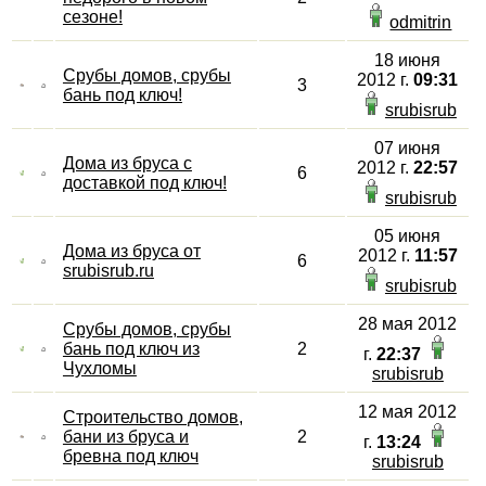
сезоне!
odmitrin
18 июня
Срубы домов, срубы
2012 г.
09:31
3
бань под ключ!
srubisrub
07 июня
Дома из бруса с
2012 г.
22:57
6
доставкой под ключ!
srubisrub
05 июня
Дома из бруса от
2012 г.
11:57
6
srubisrub.ru
srubisrub
28 мая 2012
Срубы домов, срубы
бань под ключ из
2
г.
22:37
Чухломы
srubisrub
12 мая 2012
Строительство домов,
бани из бруса и
2
г.
13:24
бревна под ключ
srubisrub