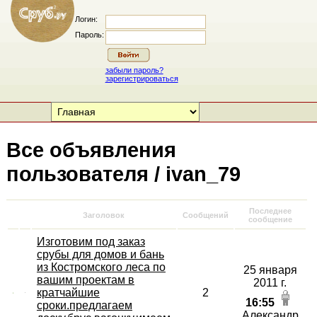
Логин:
Пароль:
забыли пароль?
зарегистрироваться
Все объявления
пользователя / ivan_79
Последнее
Заголовок
Сообщений
сообщение
Изготовим под заказ
срубы для домов и бань
из Костромского леса по
25 января
вашим проектам в
2011 г.
кратчайшие
2
16:55
сроки.предлагаем
Александр