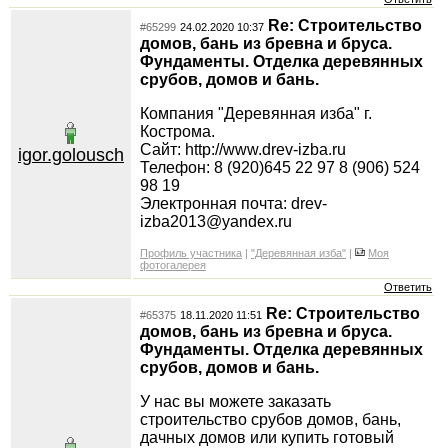
Re: Строительство
#65299
24.02.2020 10:37
домов, бань из бревна и бруса.
Фундаменты. Отделка деревянных
срубов, домов и бань.
Компания "Деревянная изба" г.
Кострома.
Сайт: http://www.drev-izba.ru
igor.golousch
Телефон: 8 (920)645 22 97 8 (906) 524
98 19
Электронная почта: drev-
izba2013@yandex.ru
Профиль участника
|
"Деревянная изба"
|
Моя
фотогалерея
Ответить
Re: Строительство
#65375
18.11.2020 11:51
домов, бань из бревна и бруса.
Фундаменты. Отделка деревянных
срубов, домов и бань.
У нас вы можете заказать
строительство срубов домов, бань,
дачных домов или купить готовый