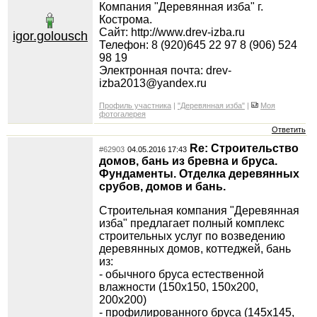
Компания "Деревянная изба" г.
Кострома.
Сайт: http://www.drev-izba.ru
igor.golousch
Телефон: 8 (920)645 22 97 8 (906) 524
98 19
Электронная почта: drev-
izba2013@yandex.ru
Профиль участника
|
"Деревянная изба"
|
Моя
фотогалерея
Ответить
Re: Строительство
#62903
04.05.2016 17:43
домов, бань из бревна и бруса.
Фундаменты. Отделка деревянных
срубов, домов и бань.
Строительная компания "Деревянная
изба" предлагает полный комплекс
строительных услуг по возведению
деревянных домов, коттеджей, бань
из:
- обычного бруса естественной
влажности (150х150, 150х200,
200х200)
- профилированного бруса (145х145,