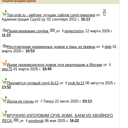
Покупка-продажа срубов
Top-srub.ru - рейтинг лучших сайтов сруб-тематики
от
Администрация Сруб2.ру 02 сентября 2011 г.
16:13
Проектирование срубов
от
projectstroy
12 марта 2026 г.
11:15
Изготовление деревянных домов и бань из бревна
от
gleb
01
марта 2026 г.
10:53
Ищем производителя домов для реализации а Москве
от
wez75
01 марта 2026 г.
10:49
Продаётся готовый сруб 6х12
от
srub 6x12
06 августа 2025 г.
13:52
Доска из сосны
от
Тимур 22 июля 2025 г.
03:13
ВРУЧНУЮ ИЗГОТОВИМ СРУБ ДОМА, БАНИ ИЗ ХВОЙНОГО
ЛЕСА
от
smolsrub
08 мая 2025 г.
16:22