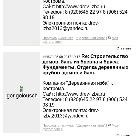
Кострома.
Сайт: http://www.drev-izba.ru
Телефон: 8 (920)645 22 97 8 (906) 524
98 19
Электронная почта: drev-
izba2013@yandex.ru
Профиль участника
|
"Деревянная изба"
|
Моя
фотогалерея
Ответить
Re: Строительство
#64570
03.09.2017 10:17
домов, бань из бревна и бруса.
Фундаменты. Отделка деревянных
срубов, домов и бань.
Компания "Деревянная изба" г.
Кострома.
Сайт: http://www.drev-izba.ru
igor.golousch
Телефон: 8 (920)645 22 97 8 (906) 524
98 19
Электронная почта: drev-
izba2013@yandex.ru
Профиль участника
|
"Деревянная изба"
|
Моя
фотогалерея
Ответить