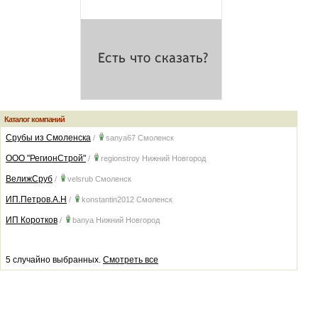
Каталог компаний
Срубы из Смоленска
/
sanya67
Смоленск
ООО "РегионСтрой"
/
regionstroy
Нижний Новгород
ВелижСруб
/
velsrub
Смоленск
ИП.Петров.А.Н
/
konstantin2012
Смоленск
ИП Коротков
/
banya
Нижний Новгород
5 случайно выбранных.
Смотреть все