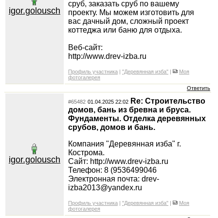
сруб, заказать сруб по вашему
igor.golousch
проекту. Мы можем изготовить для
вас дачный дом, сложный проект
коттеджа или баню для отдыха.
Веб-сайт:
http://www.drev-izba.ru
Профиль участника
|
"Деревянная изба"
|
Моя
фотогалерея
Ответить
Re: Строительство
#65482
01.04.2025 22:02
домов, бань из бревна и бруса.
Фундаменты. Отделка деревянных
срубов, домов и бань.
Компания "Деревянная изба" г.
Кострома.
igor.golousch
Сайт: http://www.drev-izba.ru
Телефон: 8 (9536499046
Электронная почта: drev-
izba2013@yandex.ru
Профиль участника
|
"Деревянная изба"
|
Моя
фотогалерея