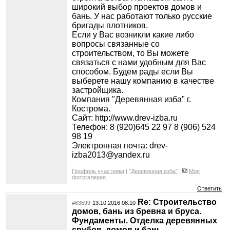
широкий выбор проектов домов и
бань. У нас работают только русские
бригады плотников.
Если у Вас возникли какие либо
вопросы связанные со
строительством, то Вы можете
связаться с нами удобным для Вас
способом. Будем рады если Вы
выберете нашу компанию в качестве
застройщика.
Компания "Деревянная изба" г.
Кострома.
Сайт: http://www.drev-izba.ru
Телефон: 8 (920)645 22 97 8 (906) 524
98 19
Электронная почта: drev-
izba2013@yandex.ru
Профиль участника
|
"Деревянная изба"
|
Моя
фотогалерея
Ответить
Re: Строительство
#63599
13.10.2016 08:10
домов, бань из бревна и бруса.
Фундаменты. Отделка деревянных
срубов, домов и бань.