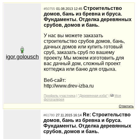
Строительство
#50755
01.08.2013 12:45
домов, бань из бревна и бруса.
Фундаменты. Отделка деревянных
срубов, домов и бань.
У нас вы можете заказать
строительство срубов домов, бань,
дачных домов или купить готовый
сруб, заказать сруб по вашему
igor.golousch
проекту. Мы можем изготовить для
вас дачный дом, сложный проект
коттеджа или баню для отдыха.
Веб-сайт:
http://www.drev-izba.ru
Профиль участника
|
"Деревянная изба"
|
Моя
фотогалерея
Ответить
Re: Строительство
#61780
27.11.2015 16:14
домов, бань из бревна и бруса.
Фундаменты. Отделка деревянных
срубов, домов и бань.