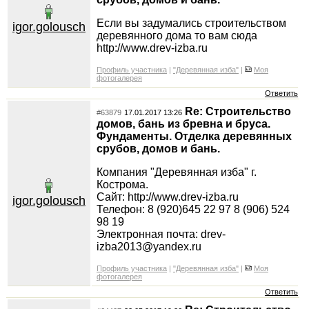
Если вы задумались строительством
igor.golousch
деревянного дома то вам сюда
http://www.drev-izba.ru
Профиль участника
|
"Деревянная изба"
|
Моя
фотогалерея
Ответить
Re: Строительство
#63879
17.01.2017 13:26
домов, бань из бревна и бруса.
Фундаменты. Отделка деревянных
срубов, домов и бань.
Компания "Деревянная изба" г.
Кострома.
Сайт: http://www.drev-izba.ru
igor.golousch
Телефон: 8 (920)645 22 97 8 (906) 524
98 19
Электронная почта: drev-
izba2013@yandex.ru
Профиль участника
|
"Деревянная изба"
|
Моя
фотогалерея
Ответить