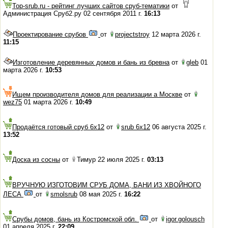
Top-srub.ru - рейтинг лучших сайтов сруб-тематики
от
Администрация Сруб2.ру 02 сентября 2011 г.
16:13
Проектирование срубов
от
projectstroy
12 марта 2026 г.
11:15
Изготовление деревянных домов и бань из бревна
от
gleb
01
марта 2026 г.
10:53
Ищем производителя домов для реализации а Москве
от
wez75
01 марта 2026 г.
10:49
Продаётся готовый сруб 6х12
от
srub 6x12
06 августа 2025 г.
13:52
Доска из сосны
от
Тимур 22 июля 2025 г.
03:13
ВРУЧНУЮ ИЗГОТОВИМ СРУБ ДОМА, БАНИ ИЗ ХВОЙНОГО
ЛЕСА
от
smolsrub
08 мая 2025 г.
16:22
Срубы домов, бань из Костромской обл.
от
igor.golousch
01 апреля 2025 г.
22:09