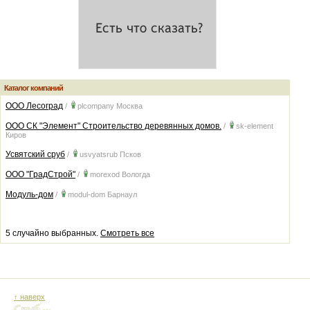
Каталог компаний
ООО Лесоград
/
plcompany
Москва
ООО СК "Элемент" Строительство деревянных домов.
/
sk-element
Киров
Усвятский сруб
/
usvyatsrub
Псков
ООО "ГрадСтрой"
/
morexod
Вологда
Модуль-дом
/
modul-dom
Барнаул
5 случайно выбранных.
Смотреть все
↑ наверх