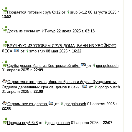
Продаётся готовый сруб 6х12
от
srub 6x12
06 августа 2025 г.
13:52
Доска из сосны
от
Тимур 22 июля 2025 г.
03:13
ВРУЧНУЮ ИЗГОТОВИМ СРУБ ДОМА, БАНИ ИЗ ХВОЙНОГО
ЛЕСА
от
smolsrub
08 мая 2025 г.
16:22
Срубы домов, бань из Костромской обл.
от
igor.golousch
01 апреля 2025 г.
22:09
Строительство домов, бань из бревна и бруса. Фундаменты.
Отделка деревянных срубов, домов и бань.
от
igor.golousch
01 апреля 2025 г.
22:09
Строим все из дерева
от
igor.golousch
01 апреля 2025 г.
22:08
Продам сруб 6х8
от
igor.golousch
01 апреля 2025 г.
22:07