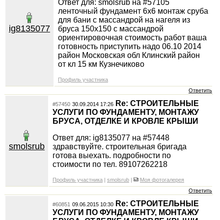
Ответ для: smolsrub на #57105
ленточный фундамент 6х6 монтаж сруба
для бани с массандрой на нагеля из
ig8135077
бруса 150х150 с массандрой
ориентировочная стоимость работ ваша
готовность приступить надо 06.10 2014
район Московская обл Клинский район
от кл 15 км Кузнечиково
Профиль участника
Ответить
Re: СТРОИТЕЛЬНЫЕ
#57450
30.09.2014 17:26
УСЛУГИ ПО ФУНДАМЕНТУ, МОНТАЖУ
БРУСА, ОТДЕЛКЕ И КРОВЛЕ КРЫШИ
Ответ для: ig8135077 на #57448
smolsrub
здравствуйте. строительная бригада
готова выехать. подробности по
стоимости по тел. 89107262218
Профиль участника
|
smolsrub
|
Моя фотогалерея
Ответить
Re: СТРОИТЕЛЬНЫЕ
#60851
09.06.2015 10:30
УСЛУГИ ПО ФУНДАМЕНТУ, МОНТАЖУ