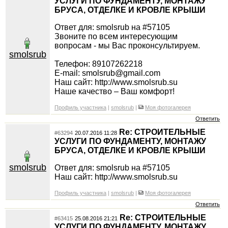
УСЛУГИ ПО ФУНДАМЕНТУ, МОНТАЖУ
БРУСА, ОТДЕЛКЕ И КРОВЛЕ КРЫШИ
Ответ для: smolsrub на #57105
Звоните по всем интересующим
вопросам - мы Вас проконсультируем.
smolsrub
Телефон: 89107262218
E-mail: smolsrub@gmail.com
Наш сайт: http://www.smolsrub.su
Наше качество – Ваш комфорт!
Профиль участника
|
smolsrub
|
Моя фотогалерея
Ответить
Re: СТРОИТЕЛЬНЫЕ
#63294
20.07.2016 11:28
УСЛУГИ ПО ФУНДАМЕНТУ, МОНТАЖУ
БРУСА, ОТДЕЛКЕ И КРОВЛЕ КРЫШИ
smolsrub
Ответ для: smolsrub на #57105
Наш сайт: http://www.smolsrub.su
Профиль участника
|
smolsrub
|
Моя фотогалерея
Ответить
Re: СТРОИТЕЛЬНЫЕ
#63415
25.08.2016 21:21
УСЛУГИ ПО ФУНДАМЕНТУ, МОНТАЖУ