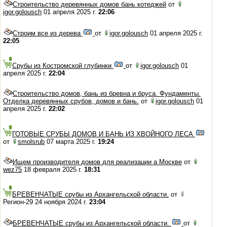
Строительство деревянных домов бань котеджей
от
igor.golousch
01 апреля 2025 г.
22:06
Строим все из дерева
от
igor.golousch
01 апреля 2025 г.
22:05
Срубы из Костромской глубинки
от
igor.golousch
01
апреля 2025 г.
22:04
Строительство домов, бань из бревна и бруса. Фундаменты.
Отделка деревянных срубов, домов и бань.
от
igor.golousch
01
апреля 2025 г.
22:02
ГОТОВЫЕ СРУБЫ ДОМОВ И БАНЬ ИЗ ХВОЙНОГО ЛЕСА
от
smolsrub
07 марта 2025 г.
19:24
Ищем производителя домов для реализации а Москве
от
wez75
18 февраля 2025 г.
18:31
БРЕВЕНЧАТЫЕ срубы из Архангельской области.
от
Регион-29 24 ноября 2024 г.
23:04
БРЕВЕНЧАТЫЕ срубы из Архангельской области.
от