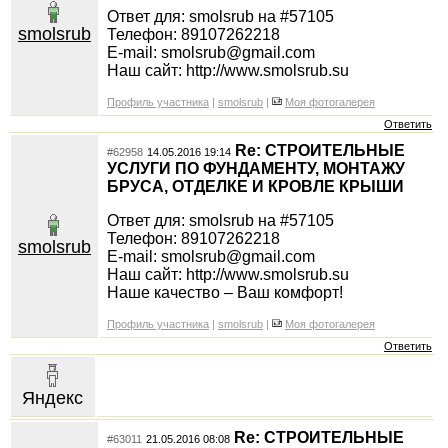
Ответ для: smolsrub на #57105
smolsrub
Телефон: 89107262218
E-mail: smolsrub@gmail.com
Наш сайт: http://www.smolsrub.su
Профиль участника
|
smolsrub
|
Моя фотогалерея
Ответить
Re: СТРОИТЕЛЬНЫЕ
#62958
14.05.2016 19:14
УСЛУГИ ПО ФУНДАМЕНТУ, МОНТАЖУ
БРУСА, ОТДЕЛКЕ И КРОВЛЕ КРЫШИ
Ответ для: smolsrub на #57105
Телефон: 89107262218
smolsrub
E-mail: smolsrub@gmail.com
Наш сайт: http://www.smolsrub.su
Наше качество – Ваш комфорт!
Профиль участника
|
smolsrub
|
Моя фотогалерея
Ответить
Яндекс
Re: СТРОИТЕЛЬНЫЕ
#63011
21.05.2016 08:08