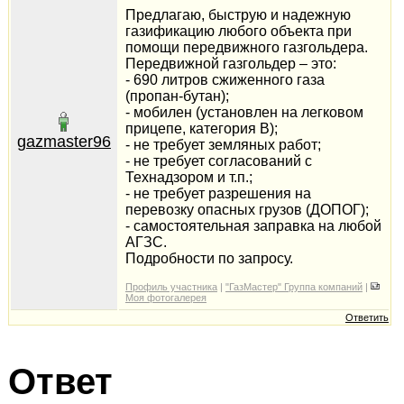
Предлагаю, быструю и надежную
газификацию любого объекта при
помощи передвижного газгольдера.
Передвижной газгольдер – это:
- 690 литров сжиженного газа
(пропан-бутан);
- мобилен (установлен на легковом
прицепе, категория В);
gazmaster96
- не требует земляных работ;
- не требует согласований с
Технадзором и т.п.;
- не требует разрешения на
перевозку опасных грузов (ДОПОГ);
- самостоятельная заправка на любой
АГЗС.
Подробности по запросу.
Профиль участника
|
"ГазМастер" Группа компаний
|
Моя фотогалерея
Ответить
Ответ