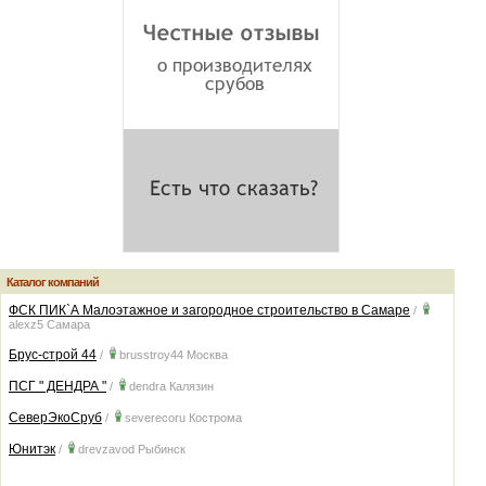
Каталог компаний
ФСК ПИК`А Малоэтажное и загородное строительство в Самаре
/
alexz5
Самара
Брус-строй 44
/
brusstroy44
Москва
ПСГ " ДЕНДРА "
/
dendra
Калязин
СеверЭкоСруб
/
severecoru
Кострома
Юнитэк
/
drevzavod
Рыбинск