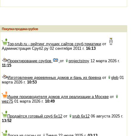
Покупка-продажа срубов
Top-srub.ru - рейтинг лучших сайтов сруб-тематики
от
Администрация Сруб2.ру 02 сентября 2011 г.
16:13
Проектирование срубов
от
projectstroy
12 марта 2026 г.
11:15
Изготовление деревянных домов и бань из бревна
от
gleb
01
марта 2026 г.
10:53
Ищем производителя домов для реализации а Москве
от
wez75
01 марта 2026 г.
10:49
Продаётся готовый сруб 6х12
от
srub 6x12
06 августа 2025 г.
13:52
Доска из сосны
от
Тимур 22 июля 2025 г.
03:13