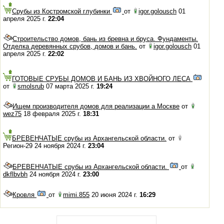
Срубы из Костромской глубинки
от
igor.golousch
01
апреля 2025 г.
22:04
Строительство домов, бань из бревна и бруса. Фундаменты.
Отделка деревянных срубов, домов и бань.
от
igor.golousch
01
апреля 2025 г.
22:02
ГОТОВЫЕ СРУБЫ ДОМОВ И БАНЬ ИЗ ХВОЙНОГО ЛЕСА
от
smolsrub
07 марта 2025 г.
19:24
Ищем производителя домов для реализации а Москве
от
wez75
18 февраля 2025 г.
18:31
БРЕВЕНЧАТЫЕ срубы из Архангельской области.
от
Регион-29 24 ноября 2024 г.
23:04
БРЕВЕНЧАТЫЕ срубы из Архангельской области.
от
dkflbvbh
24 ноября 2024 г.
23:00
Кровля
от
mimi.855
20 июня 2024 г.
16:29