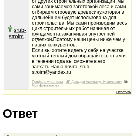
от других строительных организаций ,мы
сами занимаемся заготовкой леса и сами
отбираем строевую древесину,которая в
дальнейшем будет использована для
строительства. Мы сами производим весь
цикл строительных работ начиная от
srub-
фундамента,заканчивая внутренней
stroim
отделкой.Поэтому наши цены ниже чем у
наших конкурентов.
Если вы хотите видеть у себя на участке
уютный теплый дом,обращайтесь к нам и
в течении года вы сможете в его
заехать.Наша почта: srub-
stroim@yandex.ru
Профиль участника
|
ИП Давыдов Александр Николаевич
|
Моя фотогалерея
Ответить
Ответ