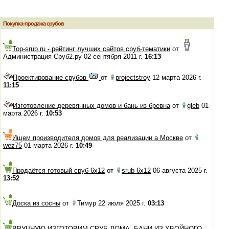
Покупка-продажа срубов
Top-srub.ru - рейтинг лучших сайтов сруб-тематики
от
Администрация Сруб2.ру 02 сентября 2011 г.
16:13
Проектирование срубов
от
projectstroy
12 марта 2026 г.
11:15
Изготовление деревянных домов и бань из бревна
от
gleb
01
марта 2026 г.
10:53
Ищем производителя домов для реализации а Москве
от
wez75
01 марта 2026 г.
10:49
Продаётся готовый сруб 6х12
от
srub 6x12
06 августа 2025 г.
13:52
Доска из сосны
от
Тимур 22 июля 2025 г.
03:13
ВРУЧНУЮ ИЗГОТОВИМ СРУБ ДОМА, БАНИ ИЗ ХВОЙНОГО