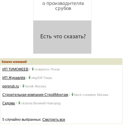
Каталог компаний
ИП ТИМОФЕЕВ
/
srubpskov
Псков
ИП Журавлёв
/
oleg339
Тверь
pererub.ru
/
borelk
Москва
Строительная компания СтройМонтаж
/
block-container
Москва
Скдома
/
ckdoma
Великий Новгород
5 случайно выбранных.
Смотреть все