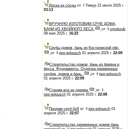
Доска из сосны
от
Тимур 22 июля 2025 г.
03:13
ВРУЧНУЮ ИЗГОТОВИМ СРУБ ДОМА,
БАНИ ИЗ ХВОЙНОГО ЛЕСА
от
smolsrub
08 мая 2025 г.
16:22
Срубы домов, бань из Костромской обл.
от
igor.golousch
01 апреля 2025 г.
22:09
Строительство домов, бань из бревна и
бруса. Фундаменты. Отделка деревянных
срубов, домов и бань.
от
igor.golousch
01 апреля 2025 г.
22:09
Строим все из дерева
от
igor.golousch
01 апреля 2025 г.
22:08
Продам сруб 6х8
от
igor.golousch
01
апреля 2025 г.
22:07
Строительство деревянных домов бань
котеджей
от
igor.golousch
01 апреля 2025 г.