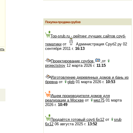
Покупка-продажа срубов
Top-srub.ru - рейтинг лучших сайтов сруб-
тематики
от
Администрация Сруб2.ру 02
сентября 2011 г.
16:13
ить
Проектирование срубов
от
projectstroy
12 марта 2026 г.
11:15
Изготовление деревянных домов и бань из
бревна
от
gleb
01 марта 2026 г.
10:53
Ищем производителя домов для
реализации а Москве
от
wez75
01 марта
2026 г.
10:49
Продаётся готовый сруб 6х12
от
srub
6x12
06 августа 2025 г.
13:52