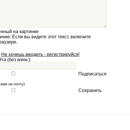
енный на картинке
Не хочешь вводить - регистрируйся!
та (без www.):
Подписаться
 вам на почту)
Сохранить