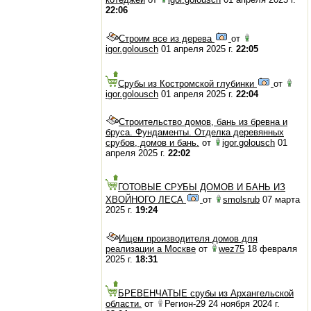
22:06
Строим все из дерева
от
igor.golousch
01 апреля 2025 г.
22:05
Срубы из Костромской глубинки
от
igor.golousch
01 апреля 2025 г.
22:04
Строительство домов, бань из бревна и
бруса. Фундаменты. Отделка деревянных
срубов, домов и бань.
от
igor.golousch
01
апреля 2025 г.
22:02
ГОТОВЫЕ СРУБЫ ДОМОВ И БАНЬ ИЗ
ХВОЙНОГО ЛЕСА
от
smolsrub
07 марта
2025 г.
19:24
Ищем производителя домов для
реализации а Москве
от
wez75
18 февраля
2025 г.
18:31
БРЕВЕНЧАТЫЕ срубы из Архангельской
области.
от
Регион-29 24 ноября 2024 г.