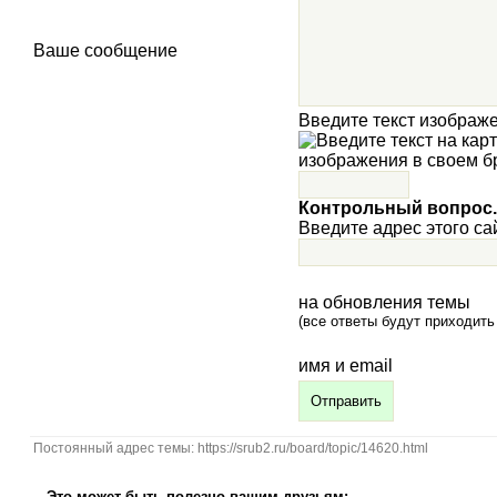
Ваше сообщение
Введите текст изображ
Контрольный вопрос.
Введите адрес этого сай
на обновления темы
(все ответы будут приходить
имя и email
Постоянный адрес темы: https://srub2.ru/board/topic/14620.html
Это может быть полезно вашим друзьям: