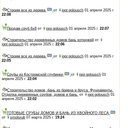
Строим все из дерева
от
igor.golousch
01 апреля 2025 г.
22:08
Продам сруб 6х8
от
igor.golousch
01 апреля 2025 г.
22:07
Строительство деревянных домов бань котеджей
от
igor.golousch
01 апреля 2025 г.
22:06
Строим все из дерева
от
igor.golousch
01 апреля 2025 г.
22:05
Срубы из Костромской глубинки
от
igor.golousch
01
апреля 2025 г.
22:04
Строительство домов, бань из бревна и бруса. Фундаменты.
Отделка деревянных срубов, домов и бань.
от
igor.golousch
01
апреля 2025 г.
22:02
ГОТОВЫЕ СРУБЫ ДОМОВ И БАНЬ ИЗ ХВОЙНОГО ЛЕСА
от
smolsrub
07 марта 2025 г.
19:24