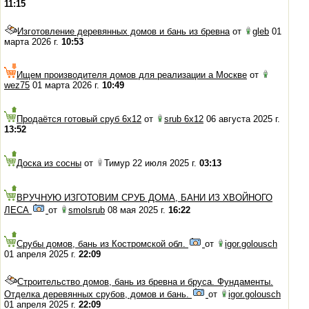
11:15
Изготовление деревянных домов и бань из бревна
от
gleb
01
марта 2026 г.
10:53
Ищем производителя домов для реализации а Москве
от
wez75
01 марта 2026 г.
10:49
Продаётся готовый сруб 6х12
от
srub 6x12
06 августа 2025 г.
13:52
Доска из сосны
от
Тимур 22 июля 2025 г.
03:13
ВРУЧНУЮ ИЗГОТОВИМ СРУБ ДОМА, БАНИ ИЗ ХВОЙНОГО
ЛЕСА
от
smolsrub
08 мая 2025 г.
16:22
Срубы домов, бань из Костромской обл.
от
igor.golousch
01 апреля 2025 г.
22:09
Строительство домов, бань из бревна и бруса. Фундаменты.
Отделка деревянных срубов, домов и бань.
от
igor.golousch
01 апреля 2025 г.
22:09