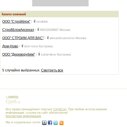
Каталог компаний
ООО "Стройблок"
/
stroiblok
СтройБлокАрсенал
/
89032838887
Москва
ООО" СТРОИМ ДЛЯ ВАС"
/
alexandrsanveron
Москва
Дом-Ново
/
dom-novo
Кострома
OOO "Дереворубим"
/
suharnikov
Кострома
5 случайно выбранных.
Смотреть все
↑ наверх
Все права принадлежат порталу
Сруб2.ру
. При любом использовании
информации, ссылка на сайт обязательна!
Контактная информация
Мы в социальных сетях: