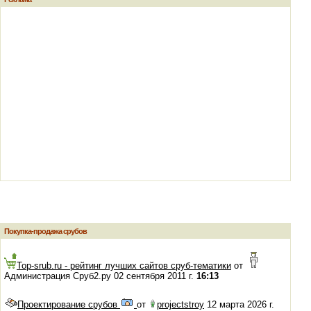
Покупка-продажа срубов
Top-srub.ru - рейтинг лучших сайтов сруб-тематики
от
Администрация Сруб2.ру 02 сентября 2011 г.
16:13
Проектирование срубов
от
projectstroy
12 марта 2026 г.