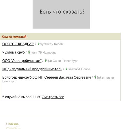
Каталог компаний
ООО "СС КВАДРАТ"
/
vytskeey
Киров
Чухлома сруб
/
ivan_79
Чухлома
ООО "Ленстроймонтаж"
/
iljat
Санкт-Петербург
ИНдивидуальный предприниматель
/
sasha51
Пенза
Вологодский-сруб.рф ИП Сергеев Василий Сергеевич
/
linkermaster
Вологда
5 случайно выбранных.
Смотреть все
↑ наверх