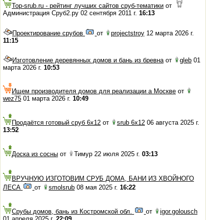
Top-srub.ru - рейтинг лучших сайтов сруб-тематики
от
Администрация Сруб2.ру 02 сентября 2011 г.
16:13
Проектирование срубов
от
projectstroy
12 марта 2026 г.
11:15
Изготовление деревянных домов и бань из бревна
от
gleb
01
марта 2026 г.
10:53
Ищем производителя домов для реализации а Москве
от
wez75
01 марта 2026 г.
10:49
Продаётся готовый сруб 6х12
от
srub 6x12
06 августа 2025 г.
13:52
Доска из сосны
от
Тимур 22 июля 2025 г.
03:13
ВРУЧНУЮ ИЗГОТОВИМ СРУБ ДОМА, БАНИ ИЗ ХВОЙНОГО
ЛЕСА
от
smolsrub
08 мая 2025 г.
16:22
Срубы домов, бань из Костромской обл.
от
igor.golousch
01 апреля 2025 г.
22:09