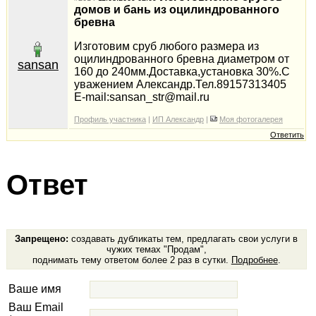
домов и бань из оцилиндрованного
бревна
Изготовим сруб любого размера из
оцилиндрованного бревна диаметром от
sansan
160 до 240мм.Доставка,установка 30%.С
уважением Александр.Тел.89157313405
E-mail:sansan_str@mail.ru
Профиль участника
|
ИП Александр
|
Моя фотогалерея
Ответить
Ответ
Запрещено:
создавать дубликаты тем, предлагать свои услуги в
чужих темах "Продам",
поднимать тему ответом более 2 раз в сутки.
Подробнее
.
Ваше имя
Ваш Email