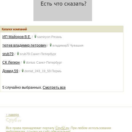
Каталог компаний
ИП Майоров В.Е.
/
samiryon
Рязань
тютев владимир петрович
/
владимир5
Чувашия
srub79
/
srub79
Санкт-Петербург
СК Легион
/
donius
Санкт-Петербург
Домид.59
/
domid_243_19_59
Пермь
5 случайно выбранных.
Смотреть все
↑ наверх
Все права принадлежат порталу
Сруб2.ру
. При любом использовании
информации, ссылка на сайт обязательна!