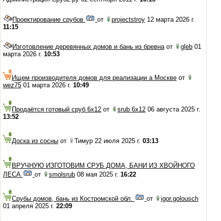
Проектирование срубов
от
projectstroy
12 марта 2026 г.
11:15
Изготовление деревянных домов и бань из бревна
от
gleb
01
марта 2026 г.
10:53
Ищем производителя домов для реализации а Москве
от
wez75
01 марта 2026 г.
10:49
Продаётся готовый сруб 6х12
от
srub 6x12
06 августа 2025 г.
13:52
Доска из сосны
от
Тимур 22 июля 2025 г.
03:13
ВРУЧНУЮ ИЗГОТОВИМ СРУБ ДОМА, БАНИ ИЗ ХВОЙНОГО
ЛЕСА
от
smolsrub
08 мая 2025 г.
16:22
Срубы домов, бань из Костромской обл.
от
igor.golousch
01 апреля 2025 г.
22:09