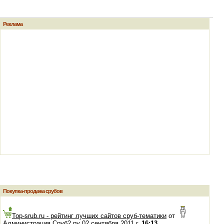
Реклама
Покупка-продажа срубов
Top-srub.ru - рейтинг лучших сайтов сруб-тематики
от
Администрация Сруб2.ру 02 сентября 2011 г.
16:13