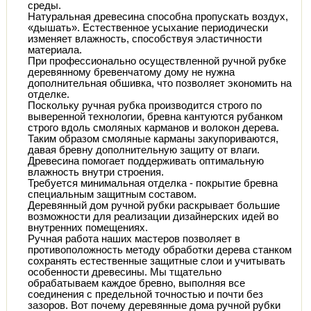
среды.
Натуральная древесина способна пропускать воздух,
«дышать». Естественное усыхание периодически
изменяет влажность, способствуя эластичности
материала.
При профессионально осуществленной ручной рубке
деревянному бревенчатому дому не нужна
дополнительная обшивка, что позволяет экономить на
отделке.
Поскольку ручная рубка производится строго по
выверенной технологии, бревна кантуются рубанком
строго вдоль смоляных карманов и волокон дерева.
Таким образом смоляные карманы закупориваются,
давая бревну дополнительную защиту от влаги.
Древесина помогает поддерживать оптимальную
влажность внутри строения.
Требуется минимальная отделка - покрытие бревна
специальным защитным составом.
Деревянный дом ручной рубки раскрывает большие
возможности для реализации дизайнерских идей во
внутренних помещениях.
Ручная работа наших мастеров позволяет в
противоположность методу обработки дерева станком
сохранять естественные защитные слои и учитывать
особенности древесины. Мы тщательно
обрабатываем каждое бревно, выполняя все
соединения с предельной точностью и почти без
зазоров. Вот почему деревянные дома ручной рубки