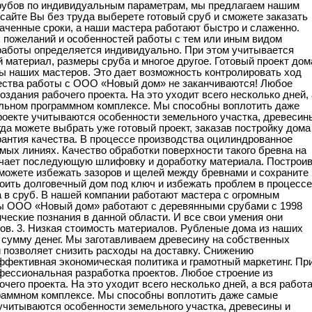
срубов по индивидуальным параметрам, мы предлагаем нашим
сайте Вы без труда выберете готовый сруб и сможете заказать
наченные сроки, а наши мастера работают быстро и слаженно.
 пожеланий и особенностей работы с тем или иным видом
й работы определяется индивидуально. При этом учитывается
 материал, размеры сруба и многое другое. Готовый проект дом
ты наших мастеров. Это дает возможность контролировать ход
щества работы с ООО «Новый дом» не заканчиваются! Любое
оздания рабочего проекта. На это уходит всего несколько дней, 
альном программном комплексе. Мы способны воплотить даже
роекте учитываются особенности земельного участка, древесин
гда можете выбрать уже готовый проект, заказав постройку дома
рантия качества. В процессе производства оцилиндрованное
мых линиях. Качество обработки поверхности такого бревна на
чает последующую шлифовку и доработку материала. Построи
сможете избежать зазоров и щелей между бревнами и сохраните
роить долговечный дом под ключ и избежать проблем в процессе
а в сруб. В нашей компании работают мастера с огромным
ы ООО «Новый дом» работают с деревянными срубами с 1998
ические познания в данной области. И все свои умения они
в. 3. Низкая стоимость материалов. Рубленые дома из наших
сумму денег. Мы заготавливаем древесину на собственных
 позволяет снизить расходы на доставку. Снижению
фективная экономическая политика и грамотный маркетинг. Пр
офессиональная разработка проектов. Любое строение из
чего проекта. На это уходит всего несколько дней, а вся работ
раммном комплексе. Мы способны воплотить даже самые
учитываются особенности земельного участка, древесины и