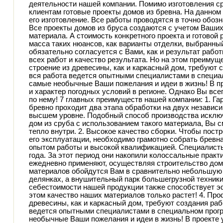
деятельности нашей компании. Помимо изготовления 
клиентам готовые проекты домов из бревна. На данном 
его изготовление. Все работы проводятся в точно обоз
Все проекты домов из бруса создаются с учетом Ваших
материала. А стоимость конкретного проекта и готово
масса таких нюансов, как варианты отделки, выбранный
обязательно согласуется с Вами, как и результат рабо
всех работ и качество результата. Но на этом преиму
строение из древесины, как и каркасный дом, требуют с
вся работа ведется опытными специалистами в специ
самые необычные Ваши пожелания и идеи в жизнь! В п
и характер погодных условий в регионе. Однако Вы все
по нему! 7 главных преимуществ нашей компании: 1. Га
бревно проходит два этапа обработки на двух независи
высшем уровне. Подобный способ производства исклю
дом из сруба с использованием такого материала, Вы 
тепло внутри. 2. Высокое качество сборки. Чтобы пост
его эксплуатации, необходимо грамотно собрать бревн
опытом работы и высокой квалификацией. Специалист
года. За этот период они накопили колоссальные практ
ежедневно применяют, осуществляя строительство домо
материалов обойдутся Вам в сравнительно небольшую 
делянках, а внушительный парк большегрузной техники
себестоимости нашей продукции также способствует эф
этом качество наших материалов только растет! 4. Пр
древесины, как и каркасный дом, требуют создания рабо
ведется опытными специалистами в специальном прог
необычные Ваши пожелания и идеи в жизнь! В проекте 