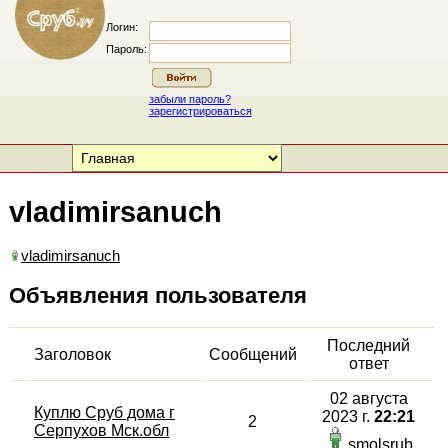
Логин:
Пароль:
забыли пароль?
зарегистрироваться
vladimirsanuch
vladimirsanuch
Объявления пользователя
Последний
Заголовок
Сообщений
ответ
02 августа
Куплю Сруб дома г
2023 г.
22:21
2
Серпухов Мск.обл
smolsrub