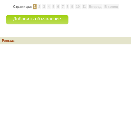
Страницы:
1
2
3
4
5
6
7
8
9
10
11
Вперед
В конец
Добавить объявление
Реклама