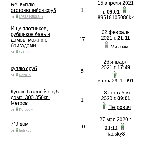
15 апреля 2021
Re: Куплю
отстоявшийся сруб
1
г.
06:01
от
89518105086kk
89518105086kk
Ищу плотников,
02 февраля
рубщиков бань и
2021 г.
21:11
17
домов, можно с
бригадами.
Максим
от
zxz325
26 января
2021 г.
17:49
куплю сруб
5
от
alena15
erema29111991
Куплю Готовый сруб
13 сентября
дома. 300-350кв.
2020 г.
09:01
1
Метров
Петрович
от
Петрович
27 мая 2020 г.
7*9 дом
10
21:12
от
liadsky8
liadsky8