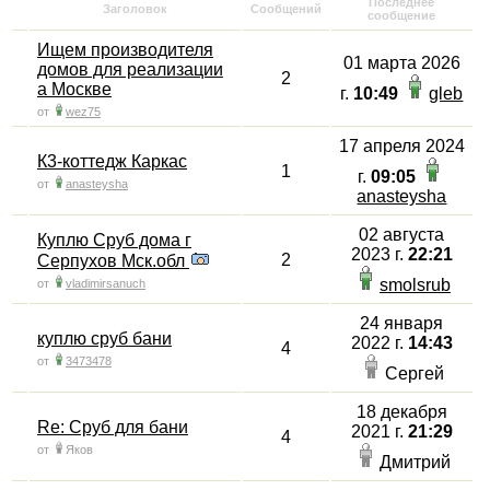
Последнее
Заголовок
Сообщений
сообщение
Ищем производителя
01 марта 2026
домов для реализации
2
а Москве
г.
10:49
gleb
от
wez75
17 апреля 2024
К3-коттедж Каркас
1
г.
09:05
от
anasteysha
anasteysha
02 августа
Куплю Сруб дома г
2023 г.
22:21
2
Серпухов Мск.обл
smolsrub
от
vladimirsanuch
24 января
куплю сруб бани
2022 г.
14:43
4
от
3473478
Сергей
18 декабря
Re: Сруб для бани
2021 г.
21:29
4
от
Яков
Дмитрий