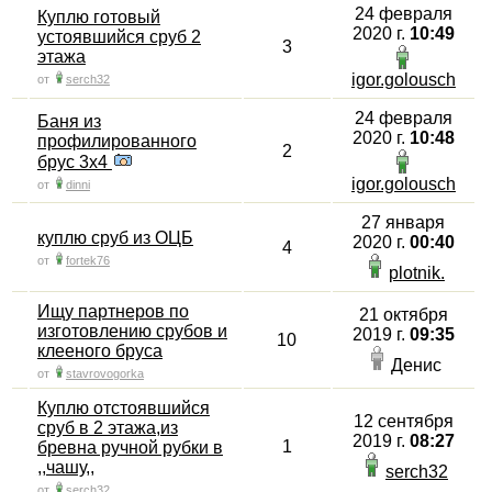
24 февраля
Куплю готовый
2020 г.
10:49
устоявшийся сруб 2
3
этажа
igor.golousch
от
serch32
24 февраля
Баня из
2020 г.
10:48
профилированного
2
брус 3х4
igor.golousch
от
dinni
27 января
куплю сруб из ОЦБ
2020 г.
00:40
4
от
fortek76
plotnik.
Ищу партнеров по
21 октября
изготовлению срубов и
2019 г.
09:35
10
клееного бруса
Денис
от
stavrovogorka
Куплю отстоявшийся
12 сентября
сруб в 2 этажа,из
2019 г.
08:27
1
бревна ручной рубки в
,,чашу,,
serch32
от
serch32