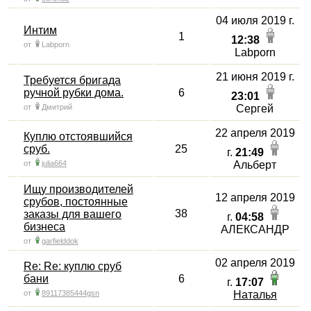
04 июля 2019 г.
Интим
1
12:38
от
Labporn
Labporn
21 июня 2019 г.
Требуется бригада
ручной рубки дома.
6
23:01
от
Дмитрий
Сергей
22 апреля 2019
Куплю отстоявшийся
сруб.
25
г.
21:49
от
julia664
Альберт
Ищу производителей
12 апреля 2019
срубов, постоянные
38
заказы для вашего
г.
04:58
бизнеса
АЛЕКСАНДР
от
garfielddok
02 апреля 2019
Re: Re: куплю сруб
бани
6
г.
17:07
от
89117385444gsn
Наталья