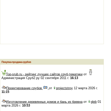
Покупка-продажа срубов
Top-srub.ru - рейтинг лучших сайтов сруб-тематики
от
Администрация Сруб2.ру 02 сентября 2011 г.
16:13
Проектирование срубов
от
projectstroy
12 марта 2026 г.
11:15
Изготовление деревянных домов и бань из бревна
от
gleb
01
марта 2026 г.
10:53