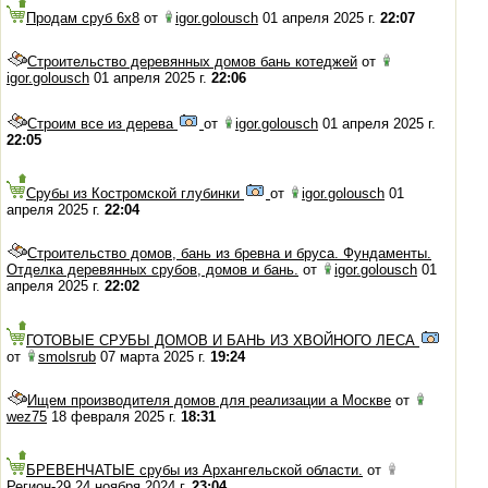
Продам сруб 6х8
от
igor.golousch
01 апреля 2025 г.
22:07
Строительство деревянных домов бань котеджей
от
igor.golousch
01 апреля 2025 г.
22:06
Строим все из дерева
от
igor.golousch
01 апреля 2025 г.
22:05
Срубы из Костромской глубинки
от
igor.golousch
01
апреля 2025 г.
22:04
Строительство домов, бань из бревна и бруса. Фундаменты.
Отделка деревянных срубов, домов и бань.
от
igor.golousch
01
апреля 2025 г.
22:02
ГОТОВЫЕ СРУБЫ ДОМОВ И БАНЬ ИЗ ХВОЙНОГО ЛЕСА
от
smolsrub
07 марта 2025 г.
19:24
Ищем производителя домов для реализации а Москве
от
wez75
18 февраля 2025 г.
18:31
БРЕВЕНЧАТЫЕ срубы из Архангельской области.
от
Регион-29 24 ноября 2024 г.
23:04