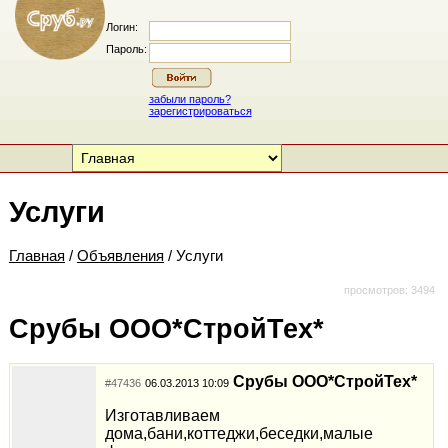
Логин:
Пароль:
забыли пароль?
зарегистрироваться
Услуги
Главная
/
Объявления
/ Услуги
просмотров: 3494
Срубы ООО*СтройТех*
Срубы ООО*СтройТех*
#47436
06.03.2013 10:09
Изготавливаем
дома,бани,коттеджи,беседки,малые