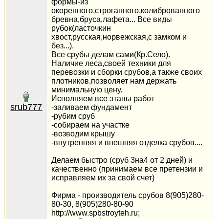
формы-из
окоренного,строганного,колиброванного
бревна,бруса,лафета... Все виды
рубок(ласточкин
хвост,русская,норвежская,с замком и
без...).
Все срубы делам сами(Кр.Село).
Наличие леса,своей техники для
перевозки и сборки срубов,а также своих
плотников,позволяет нам держать
минимальную цену.
Исполняем все этапы работ
srub777
-заливаем фундамент
-рубим сруб
-собираем на участке
-возводим крышу
-внутренняя и внешняя отделка срубов....
Делаем быстро (сруб 3на4 от 2 дней) и
качественно (принимаем все претензии и
исправляем их за свой счет)
Фирма - производитель срубов 8(905)280-
80-30, 8(905)280-80-90
http://www.spbstroyteh.ru;