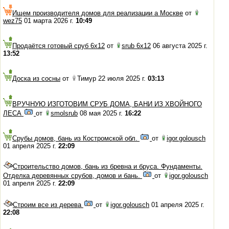
Ищем производителя домов для реализации а Москве
от
wez75
01 марта 2026 г.
10:49
Продаётся готовый сруб 6х12
от
srub 6x12
06 августа 2025 г.
13:52
Доска из сосны
от
Тимур 22 июля 2025 г.
03:13
ВРУЧНУЮ ИЗГОТОВИМ СРУБ ДОМА, БАНИ ИЗ ХВОЙНОГО
ЛЕСА
от
smolsrub
08 мая 2025 г.
16:22
Срубы домов, бань из Костромской обл.
от
igor.golousch
01 апреля 2025 г.
22:09
Строительство домов, бань из бревна и бруса. Фундаменты.
Отделка деревянных срубов, домов и бань.
от
igor.golousch
01 апреля 2025 г.
22:09
Строим все из дерева
от
igor.golousch
01 апреля 2025 г.
22:08