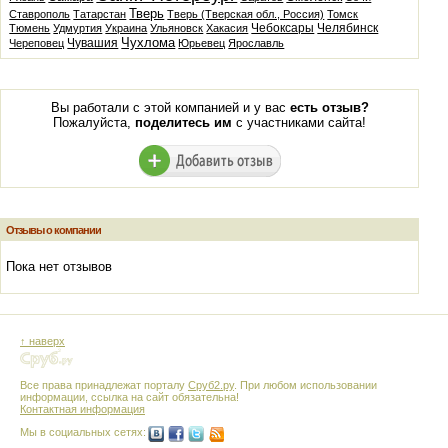
Тверь
Ставрополь
Татарстан
Тверь (Тверская обл., Россия)
Томск
Чебоксары
Челябинск
Тюмень
Удмуртия
Украина
Ульяновск
Хакасия
Чухлома
Чувашия
Череповец
Юрьевец
Ярославль
Вы работали с этой компанией и у вас
есть отзыв?
Пожалуйста,
поделитесь им
с участниками сайта!
Отзывы о компании
Пока нет отзывов
↑ наверх
Все права принадлежат порталу
Сруб2.ру
. При любом использовании
информации, ссылка на сайт обязательна!
Контактная информация
Мы в социальных сетях: