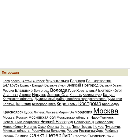
По городам
Архангельск
Барнаул
Башкортостан
Lahti
абакан
Алтай
Ангарск
Беларусь
Великий Новгород
Брянск
Валдай
Великие Луки
Великий Устюг,
Вологда
Владимир
Екатеринбург
Россия
Волгоград
Гусь-Хрустальный
Иваново
Ижевск
Иркутск
Йошкар-Ола
Казань
Калуга
Калининград
Калужская область, Думиничский район, посёлок городского типа Думиничи
Кострома
Киров
Карелия
Калязин
Кемерово
Киев
Коми
Краснодар
Москва
Красноярск
Мордовия
Курск
Липецк
Лысьва
Марий Эл
Московская обл
Москва, Россия
Московская область, Наро-Фоминск
Нижний Новгород
Невель
Нижневартовск
Новокузнецк
Новополоцк
Псков
Омск
Пенза
Пермь
Новосибирск
Ногинск
Опочка
Пено
Пуховичи,
Минская область. Республика Беларусь
Россия
Ростов-на-Дону
Рыбинск
Санкт-Петербург
Самара
Смоленск
Рязань
Саратов
Сочи