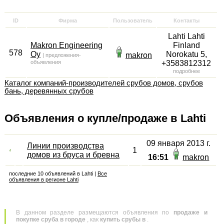
ID
Фирма
Пользователь
Контакты
Lahti
Lahti
Makron Engineering
Finland
578
Oy
Norokatu 5
,
makron
|
предложения-
объявления
+3583812312
подробнее
Каталог компаний-производителей срубов домов, срубов
бань, деревянных срубов
Объявления о купле/продаже в Lahti
09 января 2013 г.
Линии производства
1
домов из бруса и бревна
16:51
makron
последние 10 объявлений в Lahti |
Все
объявления в регионе Lahti
В данном разделе размещаются объявления по
продаже и
покупке сруба в городе
, как
купить срубы в
.