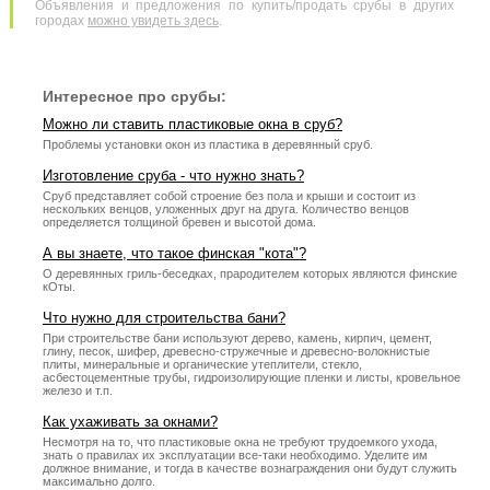
Объявления и предложения по купить/продать срубы в других
городах
можно увидеть здесь
.
Интересное про срубы:
Можно ли ставить пластиковые окна в сруб?
Проблемы установки окон из пластика в деревянный сруб.
Изготовление сруба - что нужно знать?
Сруб представляет собой строение без пола и крыши и состоит из
нескольких венцов, уложенных друг на друга. Количество венцов
определяется толщиной бревен и высотой дома.
А вы знаете, что такое финская "кота"?
О деревянных гриль-беседках, прародителем которых являются финские
кОты.
Что нужно для строительства бани?
При строительстве бани используют дерево, камень, кирпич, цемент,
глину, песок, шифер, древесно-стружечные и древесно-волокнистые
плиты, минеральные и органические утеплители, стекло,
асбестоцементные трубы, гидроизолирующие пленки и листы, кровельное
железо и т.п.
Как ухаживать за окнами?
Несмотря на то, что пластиковые окна не требуют трудоемкого ухода,
знать о правилах их эксплуатации все-таки необходимо. Уделите им
должное внимание, и тогда в качестве вознаграждения они будут служить
максимально долго.