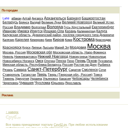
По городам
Архангельск
Барнаул
Башкортостан
Lahti
абакан
Алтай
Ангарск
Беларусь
Великий Новгород
Брянск
Валдай
Великие Луки
Великий Устюг,
Вологда
Владимир
Екатеринбург
Россия
Волгоград
Гусь-Хрустальный
Иваново
Ижевск
Иркутск
Йошкар-Ола
Казань
Калуга
Калининград
Калужская область, Думиничский район, посёлок городского типа Думиничи
Кострома
Киров
Карелия
Калязин
Кемерово
Киев
Коми
Краснодар
Москва
Красноярск
Мордовия
Курск
Липецк
Лысьва
Марий Эл
Московская обл
Москва, Россия
Московская область, Наро-Фоминск
Нижний Новгород
Невель
Нижневартовск
Новокузнецк
Новополоцк
Псков
Омск
Пенза
Пермь
Новосибирск
Ногинск
Опочка
Пено
Пуховичи,
Минская область. Республика Беларусь
Россия
Ростов-на-Дону
Рыбинск
Санкт-Петербург
Самара
Смоленск
Рязань
Саратов
Сочи
Тверь
Ставрополь
Татарстан
Тверь (Тверская обл., Россия)
Томск
Чебоксары
Челябинск
Тюмень
Удмуртия
Украина
Ульяновск
Хакасия
Чухлома
Чувашия
Череповец
Юрьевец
Ярославль
Реклама
↑ наверх
Все права принадлежат порталу
Сруб2.ру
. При любом использовании