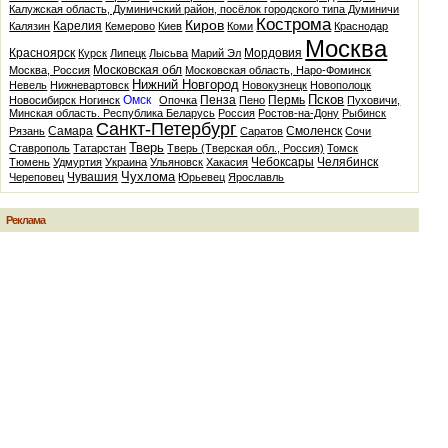
Калужская область, Думиничский район, посёлок городского типа Думиничи
Кострома
Киров
Карелия
Калязин
Кемерово
Киев
Коми
Краснодар
Москва
Красноярск
Мордовия
Курск
Липецк
Лысьва
Марий Эл
Московская обл
Москва, Россия
Московская область, Наро-Фоминск
Нижний Новгород
Невель
Нижневартовск
Новокузнецк
Новополоцк
Псков
Омск
Пенза
Пермь
Новосибирск
Ногинск
Опочка
Пено
Пуховичи,
Минская область. Республика Беларусь
Россия
Ростов-на-Дону
Рыбинск
Санкт-Петербург
Самара
Смоленск
Рязань
Саратов
Сочи
Тверь
Ставрополь
Татарстан
Тверь (Тверская обл., Россия)
Томск
Чебоксары
Челябинск
Тюмень
Удмуртия
Украина
Ульяновск
Хакасия
Чухлома
Чувашия
Череповец
Юрьевец
Ярославль
Реклама