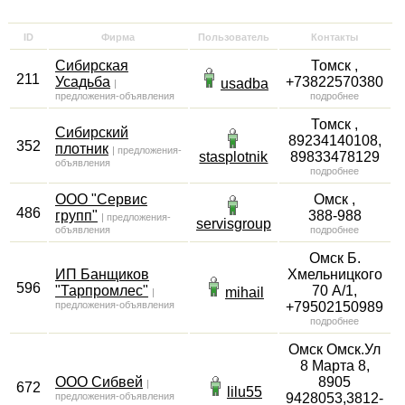
ID
Фирма
Пользователь
Контакты
Сибирская
Томск
,
211
Усадьба
+73822570380
usadba
|
предложения-объявления
подробнее
Томск
,
Сибирский
89234140108,
352
плотник
|
предложения-
stasplotnik
89833478129
объявления
подробнее
ООО "Сервис
Омск
,
486
групп"
388-988
|
предложения-
servisgroup
объявления
подробнее
Омск
Б.
ИП Банщиков
Хмельницкого
596
"Тарпромлес"
70 А/1
,
mihail
|
предложения-объявления
+79502150989
подробнее
Омск
Омск.Ул
8 Марта 8
,
OOO Сибвей
8905
|
672
lilu55
предложения-объявления
9428053,3812-