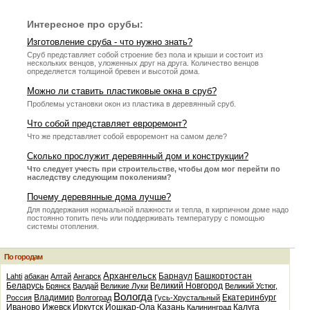
Интересное про срубы:
Изготовление сруба - что нужно знать?
Сруб представляет собой строение без пола и крыши и состоит из
нескольких венцов, уложенных друг на друга. Количество венцов
определяется толщиной бревен и высотой дома.
Можно ли ставить пластиковые окна в сруб?
Проблемы установки окон из пластика в деревянный сруб.
Что собой представляет евроремонт?
Что же представляет собой евроремонт на самом деле?
Сколько прослужит деревянный дом и конструкции?
Что следует учесть при строительстве, чтобы дом мог перейти по
наследству следующим поколениям?
Почему деревянные дома лучше?
Для поддержания нормальной влажности и тепла, в кирпичном доме надо
постоянно топить печь или поддерживать температуру с помощью
системы отопления.
По городам
Архангельск
Барнаул
Башкортостан
Lahti
абакан
Алтай
Ангарск
Беларусь
Великий Новгород
Брянск
Валдай
Великие Луки
Великий Устюг,
Вологда
Владимир
Екатеринбург
Россия
Волгоград
Гусь-Хрустальный
Иваново
Ижевск
Иркутск
Йошкар-Ола
Казань
Калуга
Калининград