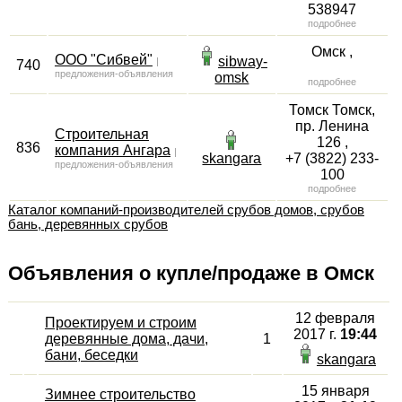
538947
подробнее
Омск
,
ООО "Сибвей"
sibway-
|
740
предложения-объявления
omsk
подробнее
Томск
Томск,
пр. Ленина
Строительная
126
,
836
компания Ангара
|
skangara
+7 (3822) 233-
предложения-объявления
100
подробнее
Каталог компаний-производителей срубов домов, срубов
бань, деревянных срубов
Объявления о купле/продаже в Омск
12 февраля
Проектируем и строим
2017 г.
19:44
деревянные дома, дачи,
1
бани, беседки
skangara
15 января
Зимнее строительство