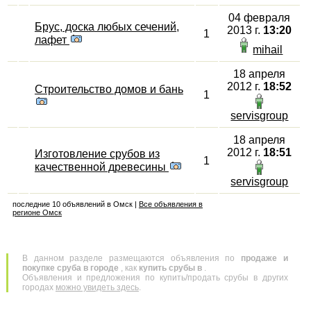
04 февраля
Брус, доска любых сечений,
2013 г.
13:20
1
лафет
mihail
18 апреля
2012 г.
18:52
Строительство домов и бань
1
servisgroup
18 апреля
2012 г.
18:51
Изготовление срубов из
1
качественной древесины
servisgroup
последние 10 объявлений в Омск |
Все объявления в
регионе Омск
В данном разделе размещаются объявления по
продаже и
покупке сруба в городе
, как
купить срубы в
.
Объявления и предложения по купить/продать срубы в других
городах
можно увидеть здесь
.