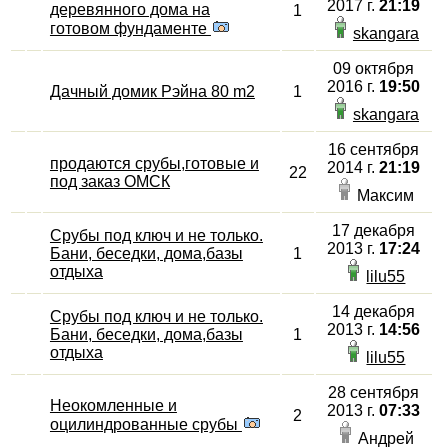
2017 г.
21:19
деревянного дома на
1
готовом фундаменте
skangara
09 октября
2016 г.
19:50
Дачный домик Рэйна 80 m2
1
skangara
16 сентября
продаются срубы,готовые и
2014 г.
21:19
22
под заказ ОМСК
Максим
17 декабря
Срубы под ключ и не только.
2013 г.
17:24
Бани, беседки, дома,базы
1
отдыха
lilu55
14 декабря
Срубы под ключ и не только.
2013 г.
14:56
Бани, беседки, дома,базы
1
отдыха
lilu55
28 сентября
Неокомленные и
2013 г.
07:33
2
оцилиндрованные срубы
Андрей