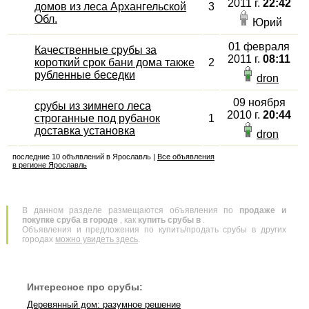
2011 г.
22:42
домов из леса Архангельской
3
Обл.
Юрий
01 февраля
Качественные срубы за
2011 г.
08:11
короткий срок бани дома также
2
рубленные беседки
dron
09 ноября
срубы из зимнего леса
2010 г.
20:44
строганные под рубанок
1
доставка установка
dron
последние 10 объявлений в Ярославль |
Все объявления
в регионе Ярославль
В данном разделе размещаются объявления по
продаже и
покупке сруба в городе
, как
купить срубы в
.
Объявления и предложения по купить/продать срубы в других
городах
можно увидеть здесь
.
Интересное про срубы:
Деревянный дом: разумное решение