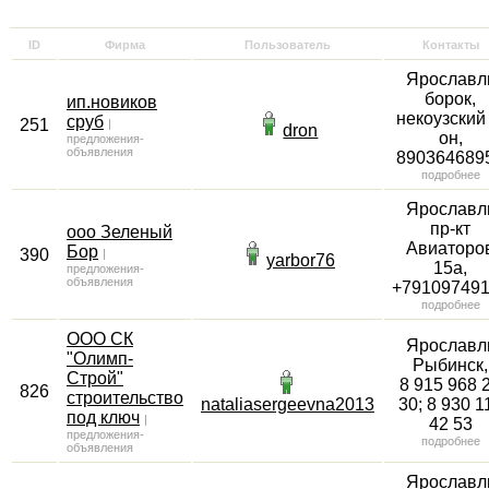
ID
Фирма
Пользователь
Контакты
Ярославл
борок,
ип.новиков
некоузский 
сруб
251
|
dron
он
,
предложения-
объявления
890364689
подробнее
Ярославл
пр-кт
ооо Зеленый
Авиаторо
Бор
390
|
yarbor76
15а
,
предложения-
объявления
+79109749
подробнее
ООО СК
Ярославл
"Олимп-
Рыбинск
,
Строй"
8 915 968 
826
строительство
nataliasergeevna2013
30; 8 930 1
под ключ
|
42 53
предложения-
подробнее
объявления
Ярославл