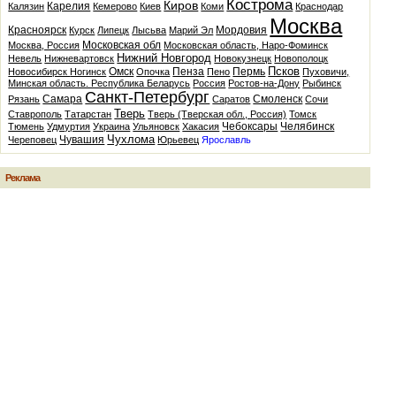
Кострома
Киров
Карелия
Калязин
Кемерово
Киев
Коми
Краснодар
Москва
Красноярск
Мордовия
Курск
Липецк
Лысьва
Марий Эл
Московская обл
Москва, Россия
Московская область, Наро-Фоминск
Нижний Новгород
Невель
Нижневартовск
Новокузнецк
Новополоцк
Псков
Омск
Пенза
Пермь
Новосибирск
Ногинск
Опочка
Пено
Пуховичи,
Минская область. Республика Беларусь
Россия
Ростов-на-Дону
Рыбинск
Санкт-Петербург
Самара
Смоленск
Рязань
Саратов
Сочи
Тверь
Ставрополь
Татарстан
Тверь (Тверская обл., Россия)
Томск
Чебоксары
Челябинск
Тюмень
Удмуртия
Украина
Ульяновск
Хакасия
Чухлома
Чувашия
Череповец
Юрьевец
Ярославль
Реклама