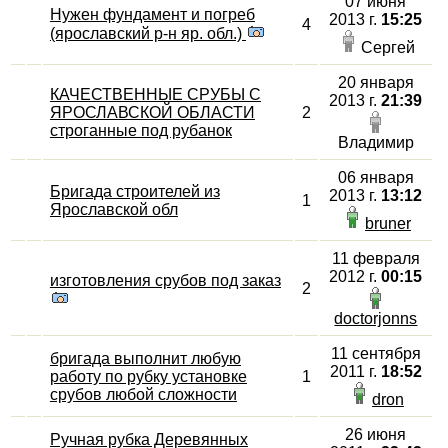
07 июня
Нужен фундамент и погреб
2013 г.
15:25
4
(ярославский р-н яр. обл.)
Сергей
20 января
КАЧЕСТВЕННЫЕ СРУБЫ С
2013 г.
21:39
ЯРОСЛАВСКОЙ ОБЛАСТИ
2
строганные под рубанок
Владимир
06 января
Бригада строителей из
2013 г.
13:12
1
Ярославской обл
bruner
11 февраля
2012 г.
00:15
изготовления срубов под заказ
2
doctorjonns
11 сентября
бригада выполнит любую
2011 г.
18:52
работу по рубку установке
1
срубов любой сложности
dron
26 июня
Ручная рубка Деревянных