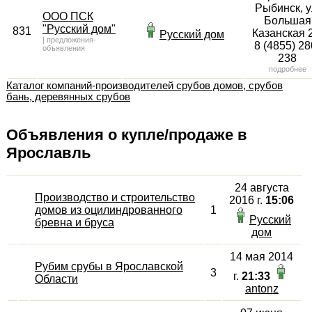
Рыбинск, у
ООО ПСК
Большая
"Русский дом"
831
Казанская 
Русский дом
|
предложения-
8 (4855) 28
объявления
238
подробнее
Каталог компаний-производителей срубов домов, срубов
бань, деревянных срубов
Объявления о купле/продаже в
Ярославль
24 августа
Производство и строительство
2016 г.
15:06
домов из оцилиндрованного
1
Русский
бревна и бруса
дом
14 мая 2014
Рубим срубы в Ярославской
3
г.
21:33
Области
antonz