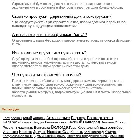
Строительный бум последних лет показал, что экономические,
экологические и социальные факторы играют сегодня большую роль.
Сколько прослужит деревянный дом и конструкции?
Что следует учесть при строительстве, чтобы дом мог перейти по
наследству следующим поколениям?
А вы знаете, что такое финская "кота"?
О деревянных гриль-беседках, прародителем которых являются финские
кОты.
Изготовление сруба - что нужно знать?
Сруб представляет собой строение без пола и крыши и состоит из
нескольких венцов, уложенных друг на друга. Количество венцов
определяется толщиной бревен и высотой дома.
Что нужно для строительства бани?
При строительстве бани используют дерево, камень, кирпич, цемент,
глину, песок, шифер, древесно-стружечные и древесно-волокнистые
плиты, минеральные и органические утеплители, стекло,
асбестоцементные трубы, гидроизолирующие пленки и листы, кровельное
железо и т.п.
По городам
Архангельск
Барнаул
Башкортостан
Lahti
абакан
Алтай
Ангарск
Беларусь
Великий Новгород
Брянск
Валдай
Великие Луки
Великий Устюг,
Вологда
Владимир
Екатеринбург
Россия
Волгоград
Гусь-Хрустальный
Иваново
Ижевск
Иркутск
Йошкар-Ола
Казань
Калуга
Калининград
Калужская область, Думиничский район, посёлок городского типа Думиничи