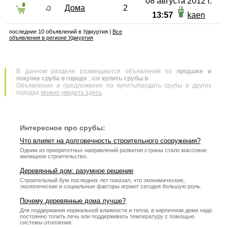
08 августа 2012 г.
Дома
2
13:57
kaen
последние 10 объявлений в Удмуртия |
Все
объявления в регионе Удмуртия
В данном разделе размещаются объявления по
продаже и
покупке сруба в городе
, как
купить срубы в
.
Объявления и предложения по купить/продать срубы в других
городах
можно увидеть здесь
.
Интересное про срубы:
Что влияет на долговечность строительного сооружения?
Одним из приоритетных направлений развития страны стало массовое
жилищное строительство.
Деревянный дом: разумное решение
Строительный бум последних лет показал, что экономические,
экологические и социальные факторы играют сегодня большую роль.
Почему деревянные дома лучше?
Для поддержания нормальной влажности и тепла, в кирпичном доме надо
постоянно топить печь или поддерживать температуру с помощью
системы отопления.