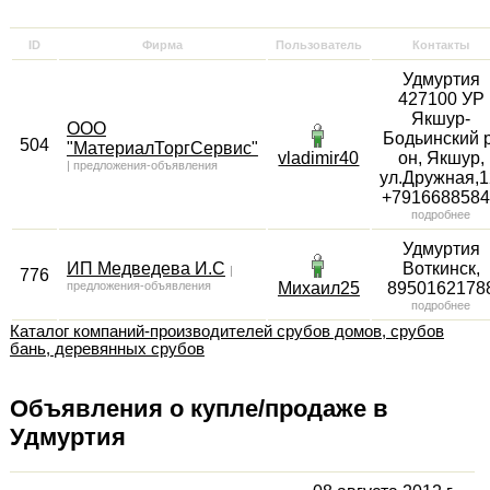
ID
Фирма
Пользователь
Контакты
Удмуртия
427100 УР
Якшур-
ООО
Бодьинский 
504
"МатериалТоргСервис"
vladimir40
он, Якшур,
|
предложения-объявления
ул.Дружная,1
+791668858
подробнее
Удмуртия
ИП Медведева И.С
Воткинск
,
|
776
предложения-объявления
Михаил25
8950162178
подробнее
Каталог компаний-производителей срубов домов, срубов
бань, деревянных срубов
Объявления о купле/продаже в
Удмуртия