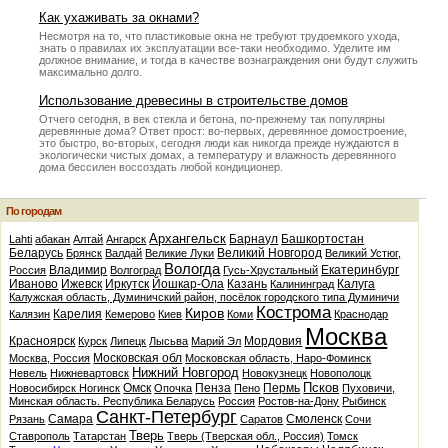
Как ухаживать за окнами?
Несмотря на то, что пластиковые окна не требуют трудоемкого ухода,
знать о правилах их эксплуатации все-таки необходимо. Уделите им
должное внимание, и тогда в качестве вознаграждения они будут служить
максимально долго.
Использование древесины в строительстве домов
Отчего сегодня, в век стекла и бетона, по-прежнему так популярны
деревянные дома? Ответ прост: во-первых, деревянное домостроение,
это быстро, во-вторых, сегодня люди как никогда прежде нуждаются в
экологически чистых домах, а температуру и влажность деревянного
дома бессилен воссоздать любой кондиционер.
По городам
Архангельск
Барнаул
Башкортостан
Lahti
абакан
Алтай
Ангарск
Беларусь
Великий Новгород
Брянск
Валдай
Великие Луки
Великий Устюг,
Вологда
Владимир
Екатеринбург
Россия
Волгоград
Гусь-Хрустальный
Иваново
Ижевск
Иркутск
Йошкар-Ола
Казань
Калуга
Калининград
Калужская область, Думиничский район, посёлок городского типа Думиничи
Кострома
Киров
Карелия
Калязин
Кемерово
Киев
Коми
Краснодар
Москва
Красноярск
Мордовия
Курск
Липецк
Лысьва
Марий Эл
Московская обл
Москва, Россия
Московская область, Наро-Фоминск
Нижний Новгород
Невель
Нижневартовск
Новокузнецк
Новополоцк
Псков
Омск
Пенза
Пермь
Новосибирск
Ногинск
Опочка
Пено
Пуховичи,
Минская область. Республика Беларусь
Россия
Ростов-на-Дону
Рыбинск
Санкт-Петербург
Самара
Смоленск
Рязань
Саратов
Сочи
Тверь
Ставрополь
Татарстан
Тверь (Тверская обл., Россия)
Томск