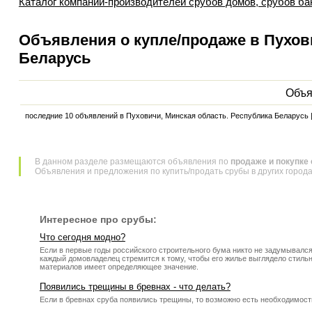
Каталог компаний-производителей срубов домов, срубов ба
Объявления о купле/продаже в Пухов
Беларусь
Объя
последние 10 объявлений в Пуховичи, Минская область. Республика Беларусь 
В данном разделе размещаются объявления по
продаже и покупке 
Объявления и предложения по купить/продать срубы в других город
Интересное про срубы:
Что сегодня модно?
Если в первые годы российского строительного бума никто не задумывался
каждый домовладелец стремится к тому, чтобы его жилье выглядело стильно.
материалов имеет определяющее значение.
Появились трещины в бревнах - что делать?
Если в бревнах сруба появились трещины, то возможно есть необходимость