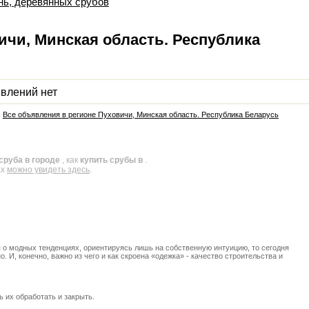
нь, деревянных срубов
ичи, Минская область. Республика
влений нет
|
Все объявления в регионе Пуховичи, Минская область. Республика Беларусь
сруба в городе
, как
купить срубы в
.
ах
можно увидеть здесь
.
 о модных тенденциях, ориентируясь лишь на собственную интуицию, то сегодня
 И, конечно, важно из чего и как скроена «одежка» - качество строительства и
 их обработать и закрыть.