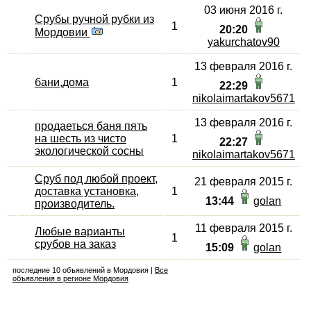
03 июня 2016 г.
Срубы ручной рубки из
1
20:20
Мордовии
yakurchatov90
13 февраля 2016 г.
бани,дома
1
22:29
nikolaimartakov5671
13 февраля 2016 г.
продаеться баня пять
на шесть из чисто
1
22:27
экологической сосны
nikolaimartakov5671
Сруб под любой проект,
21 февраля 2015 г.
доставка установка,
1
13:44
golan
производитель.
11 февраля 2015 г.
Любые варианты
1
срубов на заказ
15:09
golan
последние 10 объявлений в Мордовия |
Все
объявления в регионе Мордовия