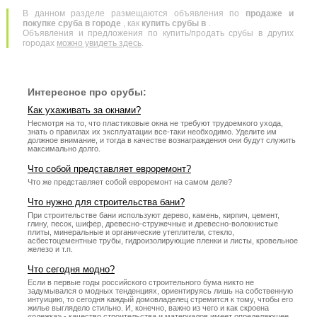
В данном разделе размещаются объявления по
продаже и
покупке сруба в городе
, как
купить срубы в
.
Объявления и предложения по купить/продать срубы в других
городах
можно увидеть здесь
.
Интересное про срубы:
Как ухаживать за окнами?
Несмотря на то, что пластиковые окна не требуют трудоемкого ухода,
знать о правилах их эксплуатации все-таки необходимо. Уделите им
должное внимание, и тогда в качестве вознаграждения они будут служить
максимально долго.
Что собой представляет евроремонт?
Что же представляет собой евроремонт на самом деле?
Что нужно для строительства бани?
При строительстве бани используют дерево, камень, кирпич, цемент,
глину, песок, шифер, древесно-стружечные и древесно-волокнистые
плиты, минеральные и органические утеплители, стекло,
асбестоцементные трубы, гидроизолирующие пленки и листы, кровельное
железо и т.п.
Что сегодня модно?
Если в первые годы российского строительного бума никто не
задумывался о модных тенденциях, ориентируясь лишь на собственную
интуицию, то сегодня каждый домовладелец стремится к тому, чтобы его
жилье выглядело стильно. И, конечно, важно из чего и как скроена
«одежка» - качество строительства и материалов имеет определяющее