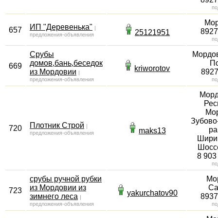
по
Мо
ИП "Деревенька"
|
657
892
25121951
предложения-объявления
по
Срубы
Мордо
домов,бань,беседок
П
669
kriworotov
из Мордовии
892
|
предложения-объявления
по
Мор
Рес
Мо
Зубово
Плотник Строй
|
720
ра
maks13
предложения-объявления
Шири
Шосс
8 903
по
срубы ручной рубки
Мо
из Мордовии из
Са
723
yakurchatov90
зимнего леса
893
|
предложения-объявления
по