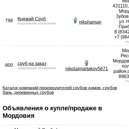
Мо
431110
Морд
Зубов
Княжий Сруб
|
798
ул. 
nikshaman
предложения-объявления
Приб
8 (8342
+7 (96
по
Мо
Рес
Мордов
сруб на заказ
|
800
по
предложения-объявления
nikolaimartakov5671
район,
896
по
Каталог компаний-производителей срубов домов, срубов
бань, деревянных срубов
Объявления о купле/продаже в
Мордовия