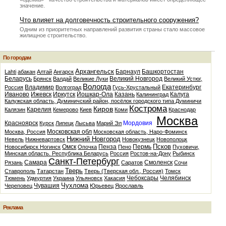
значение.
Что влияет на долговечность строительного сооружения?
Одним из приоритетных направлений развития страны стало массовое
жилищное строительство.
По городам
Архангельск
Барнаул
Башкортостан
Lahti
абакан
Алтай
Ангарск
Беларусь
Великий Новгород
Брянск
Валдай
Великие Луки
Великий Устюг,
Вологда
Владимир
Екатеринбург
Россия
Волгоград
Гусь-Хрустальный
Иваново
Ижевск
Иркутск
Йошкар-Ола
Казань
Калуга
Калининград
Калужская область, Думиничский район, посёлок городского типа Думиничи
Кострома
Киров
Карелия
Калязин
Кемерово
Киев
Коми
Краснодар
Москва
Красноярск
Мордовия
Курск
Липецк
Лысьва
Марий Эл
Московская обл
Москва, Россия
Московская область, Наро-Фоминск
Нижний Новгород
Невель
Нижневартовск
Новокузнецк
Новополоцк
Псков
Омск
Пенза
Пермь
Новосибирск
Ногинск
Опочка
Пено
Пуховичи,
Минская область. Республика Беларусь
Россия
Ростов-на-Дону
Рыбинск
Санкт-Петербург
Самара
Смоленск
Рязань
Саратов
Сочи
Тверь
Ставрополь
Татарстан
Тверь (Тверская обл., Россия)
Томск
Чебоксары
Челябинск
Тюмень
Удмуртия
Украина
Ульяновск
Хакасия
Чухлома
Чувашия
Череповец
Юрьевец
Ярославль
Реклама