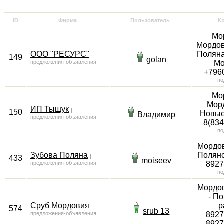
ID
Фирма
Пользователь
К
Мо
Мордов
ООО "РЕСУРС"
Поляна
|
149
golan
предложения-объявления
Мо
+796
по
Мо
Морд
ИП Тыщук
|
150
Новые
Владимир
предложения-объявления
8(83
по
Мордо
Зубова Поляна
Полянс
|
433
moiseev
предложения-объявления
892
по
Мордо
- П
Сруб Мордовия
р
|
574
srub 13
предложения-объявления
892
892