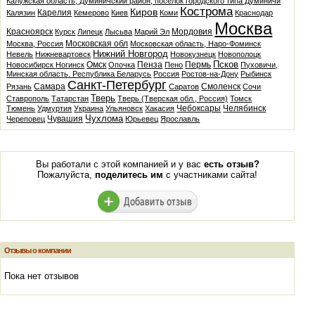
Калужская область, Думиничский район, посёлок городского типа Думиничи
Кострома
Киров
Карелия
Калязин
Кемерово
Киев
Коми
Краснодар
Москва
Красноярск
Мордовия
Курск
Липецк
Лысьва
Марий Эл
Московская обл
Москва, Россия
Московская область, Наро-Фоминск
Нижний Новгород
Невель
Нижневартовск
Новокузнецк
Новополоцк
Псков
Омск
Пенза
Пермь
Новосибирск
Ногинск
Опочка
Пено
Пуховичи,
Минская область. Республика Беларусь
Россия
Ростов-на-Дону
Рыбинск
Санкт-Петербург
Самара
Смоленск
Рязань
Саратов
Сочи
Тверь
Ставрополь
Татарстан
Тверь (Тверская обл., Россия)
Томск
Чебоксары
Челябинск
Тюмень
Удмуртия
Украина
Ульяновск
Хакасия
Чухлома
Чувашия
Череповец
Юрьевец
Ярославль
Вы работали с этой компанией и у вас
есть отзыв?
Пожалуйста,
поделитесь им
с участниками сайта!
Отзывы о компании
Пока нет отзывов