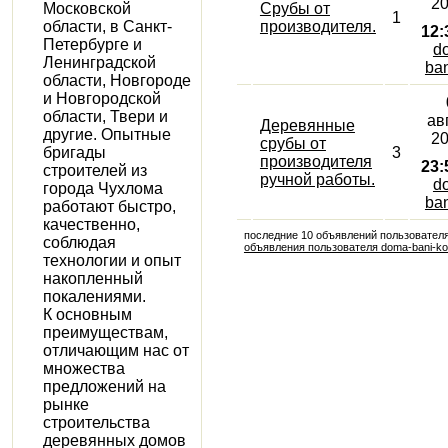
20
Московской
Срубы от
1
области, в Санкт-
производителя.
12:
Петербурге и
d
Ленинградской
ban
области, Новгороде
и Новгородской
области, Твери и
ав
Деревянные
другие. Опытные
20
срубы от
бригады
3
производителя
23:
строителей из
ручной работы.
d
города Чухлома
ban
работают быстро,
качественно,
последние 10 объявлений пользователя
соблюдая
объявления пользователя doma-bani-k
технологии и опыт
накопленный
покалениями.
К основным
преимуществам,
отличающим нас от
множества
предложений на
рынке
строительства
деревянных домов