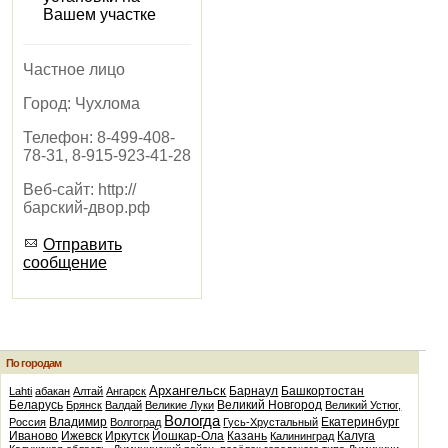
Вашем участке
Частное лицо
Город:
Чухлома
Телефон:
8-499-408-
78-31, 8-915-923-41-28
Веб-сайт:
http://
барский-двор.рф
Отправить
сообщение
По городам
Архангельск
Барнаул
Башкортостан
Lahti
абакан
Алтай
Ангарск
Беларусь
Великий Новгород
Брянск
Валдай
Великие Луки
Великий Устюг,
Вологда
Владимир
Екатеринбург
Россия
Волгоград
Гусь-Хрустальный
Иваново
Ижевск
Иркутск
Йошкар-Ола
Казань
Калуга
Калининград