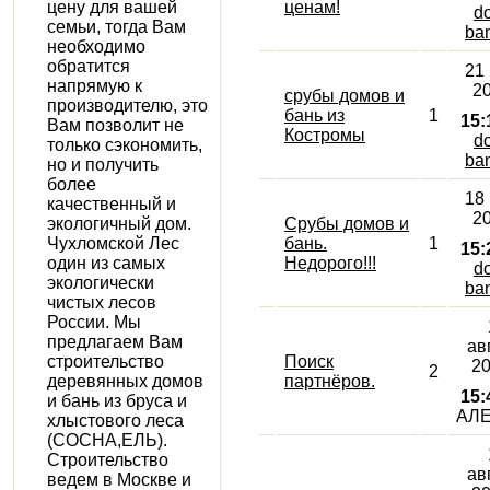
цену для вашей
ценам!
d
семьи, тогда Вам
ban
необходимо
обратится
21
напрямую к
20
срубы домов и
производителю, это
бань из
1
15:
Вам позволит не
Костромы
d
только сэкономить,
ban
но и получить
более
18
качественный и
20
экологичный дом.
Срубы домов и
Чухломской Лес
бань.
1
15:
один из самых
Недорого!!!
d
экологически
ban
чистых лесов
России. Мы
предлагаем Вам
ав
строительство
Поиск
20
2
деревянных домов
партнёров.
15:
и бань из бруса и
АЛ
хлыстового леса
(СОСНА,ЕЛЬ).
Строительство
ав
ведем в Москве и