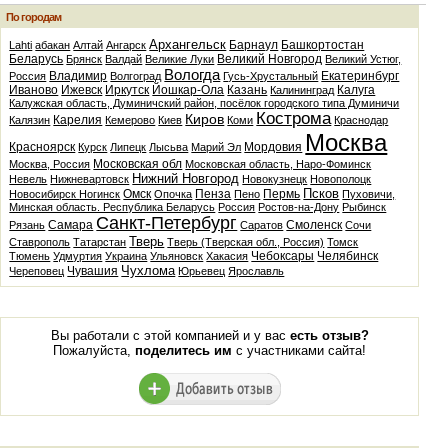
По городам
Архангельск
Барнаул
Башкортостан
Lahti
абакан
Алтай
Ангарск
Беларусь
Великий Новгород
Брянск
Валдай
Великие Луки
Великий Устюг,
Вологда
Владимир
Екатеринбург
Россия
Волгоград
Гусь-Хрустальный
Иваново
Ижевск
Иркутск
Йошкар-Ола
Казань
Калуга
Калининград
Калужская область, Думиничский район, посёлок городского типа Думиничи
Кострома
Киров
Карелия
Калязин
Кемерово
Киев
Коми
Краснодар
Москва
Красноярск
Мордовия
Курск
Липецк
Лысьва
Марий Эл
Московская обл
Москва, Россия
Московская область, Наро-Фоминск
Нижний Новгород
Невель
Нижневартовск
Новокузнецк
Новополоцк
Псков
Омск
Пенза
Пермь
Новосибирск
Ногинск
Опочка
Пено
Пуховичи,
Минская область. Республика Беларусь
Россия
Ростов-на-Дону
Рыбинск
Санкт-Петербург
Самара
Смоленск
Рязань
Саратов
Сочи
Тверь
Ставрополь
Татарстан
Тверь (Тверская обл., Россия)
Томск
Чебоксары
Челябинск
Тюмень
Удмуртия
Украина
Ульяновск
Хакасия
Чухлома
Чувашия
Череповец
Юрьевец
Ярославль
Вы работали с этой компанией и у вас
есть отзыв?
Пожалуйста,
поделитесь им
с участниками сайта!