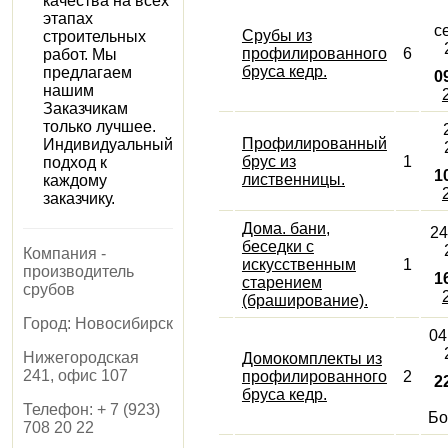
качества на всех
этапах
с
Срубы из
строительных
профилированного
6
работ. Мы
бруса кедр.
предлагаем
0
нашим
Заказчикам
только лучшее.
Профилированный
Индивидуальный
брус из
1
подход к
1
лиственницы.
каждому
заказчику.
Дома. бани,
24
беседки с
Компания -
искусственным
1
производитель
1
старением
срубов
(браширование).
Город:
Новосибирск
04
Нижегородская
Домокомплекты из
241, офис 107
профилированного
2
2
бруса кедр.
Телефон:
+ 7 (923)
Бо
708 20 22