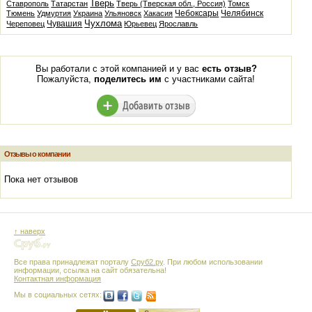
Тверь
Ставрополь
Татарстан
Тверь (Тверская обл., Россия)
Томск
Чебоксары
Челябинск
Тюмень
Удмуртия
Украина
Ульяновск
Хакасия
Чухлома
Чувашия
Череповец
Юрьевец
Ярославль
Вы работали с этой компанией и у вас
есть отзыв?
Пожалуйста,
поделитесь им
с участниками сайта!
Отзывы о компании
Пока нет отзывов
↑ наверх
Все права принадлежат порталу
Сруб2.ру
. При любом использовании
информации, ссылка на сайт обязательна!
Контактная информация
Мы в социальных сетях: