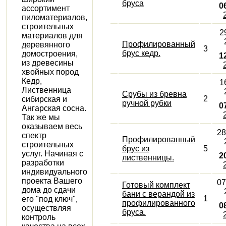
бруса
0
ассортимент
пиломатериалов,
строительных
2
материалов для
Профилированный
деревянного
3
брус кедр.
домостроения,
1
из древесины
хвойных пород
Кедр,
1
Лиственница
Срубы из бревна
2
сибирская и
ручной рубки
0
Ангарская сосна.
Так же мы
оказываем весь
28
спектр
Профилированный
строительных
брус из
5
услуг. Начиная с
2
лиственницы.
разработки
индивидуального
проекта Вашего
07
Готовый комплект
дома до сдачи
бани с верандой из
1
его "под ключ",
профилированного
0
осуществляя
бруса.
контроль