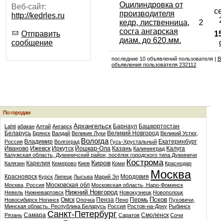
Оцилиндровка от
Веб-сайт:
с
производителя
http://kedrles.ru
кедр, лиственница,
2
сосга ангарская
Отправить
1
диам. до 620.мм.
сообщение
последние 10 объявлений пользователя |
В
объявления пользователя 232112
По городам
Архангельск
Барнаул
Башкортостан
Lahti
абакан
Алтай
Ангарск
Беларусь
Великий Новгород
Брянск
Валдай
Великие Луки
Великий Устюг,
Вологда
Владимир
Екатеринбург
Россия
Волгоград
Гусь-Хрустальный
Иваново
Ижевск
Иркутск
Йошкар-Ола
Казань
Калуга
Калининград
Калужская область, Думиничский район, посёлок городского типа Думиничи
Кострома
Киров
Карелия
Калязин
Кемерово
Киев
Коми
Краснодар
Москва
Красноярск
Мордовия
Курск
Липецк
Лысьва
Марий Эл
Московская обл
Москва, Россия
Московская область, Наро-Фоминск
Нижний Новгород
Невель
Нижневартовск
Новокузнецк
Новополоцк
Псков
Омск
Пенза
Пермь
Новосибирск
Ногинск
Опочка
Пено
Пуховичи,
Минская область. Республика Беларусь
Россия
Ростов-на-Дону
Рыбинск
Санкт-Петербург
Самара
Смоленск
Рязань
Саратов
Сочи