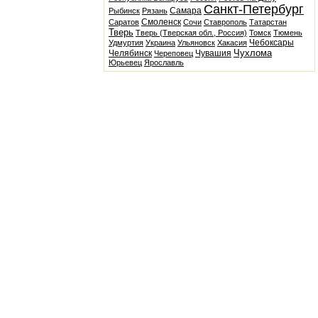
Санкт-Петербург
Самара
Рыбинск
Рязань
Смоленск
Саратов
Сочи
Ставрополь
Татарстан
Тверь
Тверь (Тверская обл., Россия)
Томск
Тюмень
Чебоксары
Удмуртия
Украина
Ульяновск
Хакасия
Чухлома
Челябинск
Чувашия
Череповец
Юрьевец
Ярославль