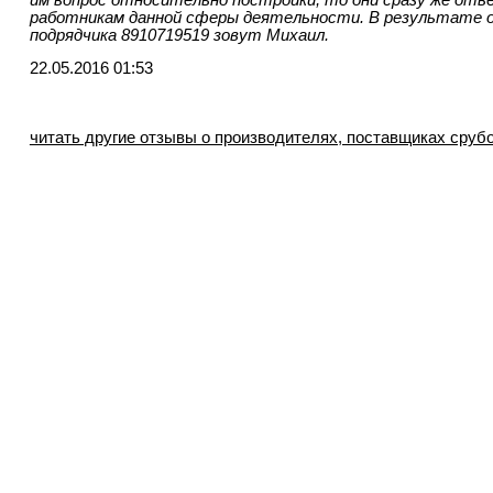
работникам данной сферы деятельности. В результате о
подрядчика 8910719519 зовут Михаил.
22.05.2016 01:53
читать другие отзывы о производителях, поставщиках сруб