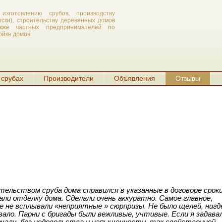
изготовлению срубов, производству
оски), строительству деревянных домов
кже частных предпринимателей по
ойке домов
 срубах
Производители
Объявления
Отзывы
ьством сруба дома справился в указанные в договоре сроки
али отделку дома. Сделали очень аккуратно. Самое главное,
де не всплывали «неприятные » сюрпризы. Не было щелей, нигд
вало. Парни с бригады были вежливые, учтивые. Если я задава
ечали, без недовольства и напыщенности, так свойственной