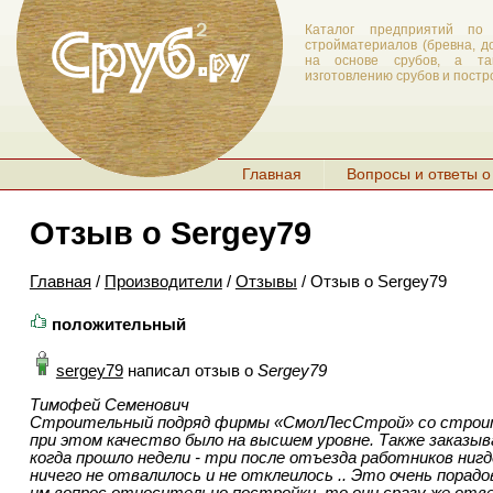
Каталог предприятий по 
стройматериалов (бревна, д
на основе срубов, а та
изготовлению срубов и постр
Главная
Вопросы и ответы о
Отзыв о Sergey79
Главная
/
Производители
/
Отзывы
/ Отзыв о Sergey79
положительный
sergey79
написал отзыв о
Sergey79
Тимофей Семенович
Строительный подряд фирмы «СмолЛесСтрой» со строител
при этом качество было на высшем уровне. Также заказыв
когда прошло недели - три после отъезда работников ниг
ничего не отвалилось и не отклеилось .. Это очень порадо
им вопрос относительно постройки, то они сразу же отв