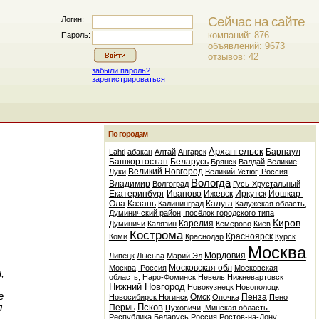
Сейчас на сайте
Логин:
компаний: 876
Пароль:
объявлений: 9673
отзывов: 42
забыли пароль?
зарегистрироваться
По городам
Архангельск
Барнаул
Lahti
абакан
Алтай
Ангарск
Башкортостан
Беларусь
Брянск
Валдай
Великие
Великий Новгород
Луки
Великий Устюг, Россия
Вологда
Владимир
Волгоград
Гусь-Хрустальный
Екатеринбург
Иваново
Ижевск
Иркутск
Йошкар-
Ола
Казань
Калуга
Калининград
Калужская область,
Думиничский район, посёлок городского типа
Киров
Карелия
Думиничи
Калязин
Кемерово
Киев
Кострома
Красноярск
Коми
Краснодар
Курск
Москва
Мордовия
Липецк
Лысьва
Марий Эл
Московская обл
Москва, Россия
Московская
,
область, Наро-Фоминск
Невель
Нижневартовск
Нижний Новгород
Новокузнецк
Новополоцк
е
Омск
Пенза
Новосибирск
Ногинск
Опочка
Пено
л
Псков
Пермь
Пуховичи, Минская область.
Республика Беларусь
Россия
Ростов-на-Дону